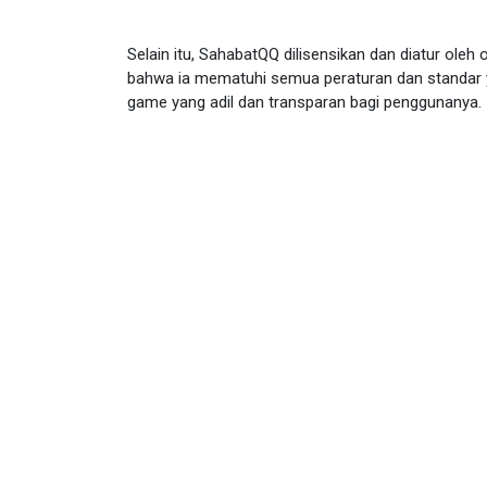
Selain itu, SahabatQQ dilisensikan dan diatur oleh
bahwa ia mematuhi semua peraturan dan standar 
game yang adil dan transparan bagi penggunanya.
Salah satu rahasia kesuksesan SahabatQQ terleta
permainan kasino tradisional seperti poker, black
inovatif seperti slot online dan permainan dealer l
SahabatQQ.
Selain itu, SahabatQQ secara berkala memperbarui
penggunanya. Hal ini memastikan bahwa pemain sel
sehingga membuat mereka datang kembali untuk m