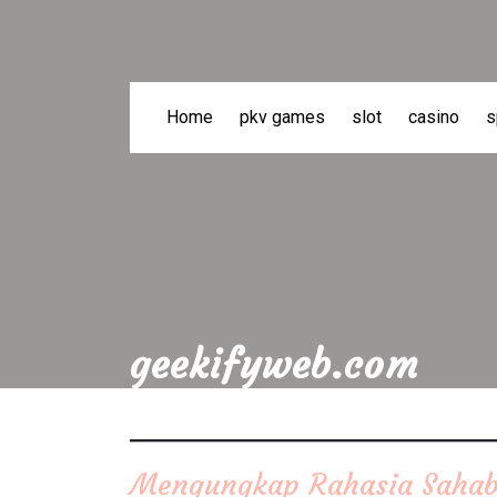
Skip
to
content
Home
pkv games
slot
casino
s
geekifyweb.com
Mengungkap Rahasia Sahaba