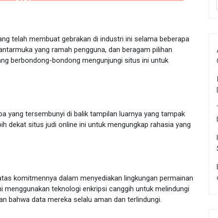
ang telah membuat gebrakan di industri ini selama beberapa
 antarmuka yang ramah pengguna, dan beragam pilihan
ang berbondong-bondong mengunjungi situs ini untuk
pa yang tersembunyi di balik tampilan luarnya yang tampak
ebih dekat situs judi online ini untuk mengungkap rahasia yang
 atas komitmennya dalam menyediakan lingkungan permainan
ni menggunakan teknologi enkripsi canggih untuk melindungi
an bahwa data mereka selalu aman dan terlindungi.