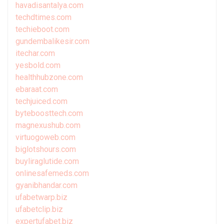
havadisantalya.com
techdtimes.com
techieboot.com
gundembalikesir.com
itechar.com
yesbold.com
healthhubzone.com
ebaraat.com
techjuiced.com
byteboosttech.com
magnexushub.com
virtuogoweb.com
biglotshours.com
buyliraglutide.com
onlinesafemeds.com
gyanibhandar.com
ufabetwarp.biz
ufabetclip.biz
expertufabet.biz