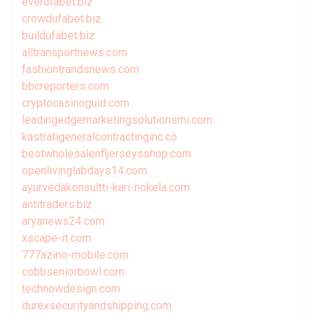
everufabet.biz
crowdufabet.biz
buildufabet.biz
alltransportnews.com
fashiontrandsnews.com
bbcreporters.com
cryptocasinoguid.com
leadingedgemarketingsolutionsmi.com
kastratigeneralcontractinginc.co
bestwholesalenfljerseysshop.com
openlivinglabdays14.com
ayurvedakonsultti-kari-nokela.com
antitraders.biz
aryanews24.com
xscape-it.com
777azino-mobile.com
cobbseniorbowl.com
technowdesign.com
durexsecurityandshipping.com