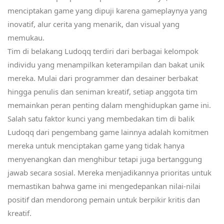
menciptakan game yang dipuji karena gameplaynya yang
inovatif, alur cerita yang menarik, dan visual yang
memukau.
Tim di belakang Ludoqq terdiri dari berbagai kelompok
individu yang menampilkan keterampilan dan bakat unik
mereka. Mulai dari programmer dan desainer berbakat
hingga penulis dan seniman kreatif, setiap anggota tim
memainkan peran penting dalam menghidupkan game ini.
Salah satu faktor kunci yang membedakan tim di balik
Ludoqq dari pengembang game lainnya adalah komitmen
mereka untuk menciptakan game yang tidak hanya
menyenangkan dan menghibur tetapi juga bertanggung
jawab secara sosial. Mereka menjadikannya prioritas untuk
memastikan bahwa game ini mengedepankan nilai-nilai
positif dan mendorong pemain untuk berpikir kritis dan
kreatif.