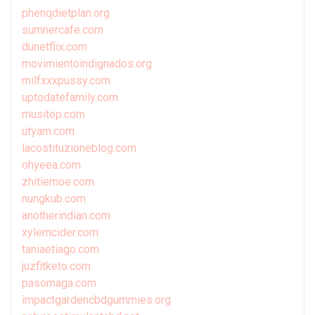
phenqdietplan.org
sumnercafe.com
dunetflix.com
movimientoindignados.org
milfxxxpussy.com
uptodatefamily.com
musitop.com
utyam.com
lacostituzioneblog.com
ohyeea.com
zhitiemoe.com
nungkub.com
anotherindian.com
xylemcider.com
taniaetiago.com
juzfitketo.com
pasomaga.com
impactgardencbdgummies.org