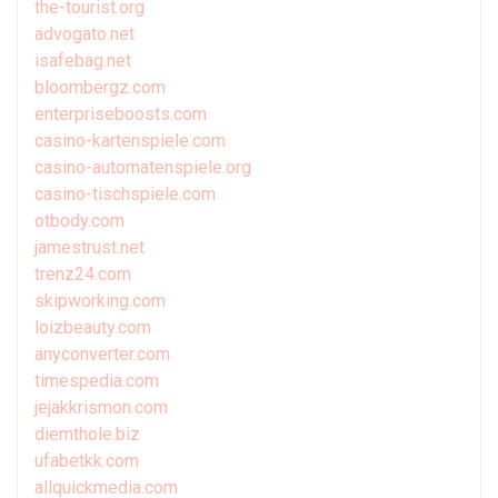
the-tourist.org
advogato.net
isafebag.net
bloombergz.com
enterpriseboosts.com
casino-kartenspiele.com
casino-automatenspiele.org
casino-tischspiele.com
otbody.com
jamestrust.net
trenz24.com
skipworking.com
loizbeauty.com
anyconverter.com
timespedia.com
jejakkrismon.com
diemthole.biz
ufabetkk.com
allquickmedia.com