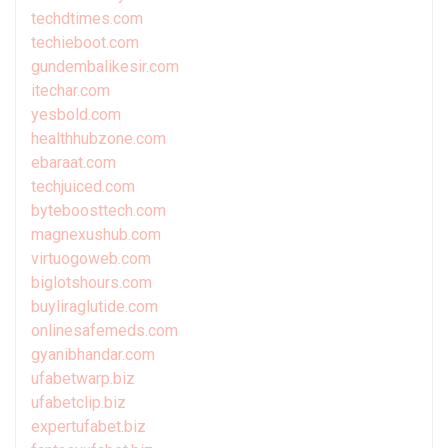
techdtimes.com
techieboot.com
gundembalikesir.com
itechar.com
yesbold.com
healthhubzone.com
ebaraat.com
techjuiced.com
byteboosttech.com
magnexushub.com
virtuogoweb.com
biglotshours.com
buyliraglutide.com
onlinesafemeds.com
gyanibhandar.com
ufabetwarp.biz
ufabetclip.biz
expertufabet.biz