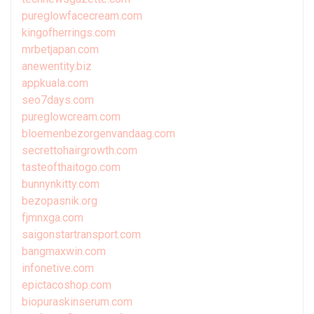
pureglowfacecream.com
kingofherrings.com
mrbetjapan.com
anewentity.biz
appkuala.com
seo7days.com
pureglowcream.com
bloemenbezorgenvandaag.com
secrettohairgrowth.com
tasteofthaitogo.com
bunnynkitty.com
bezopasnik.org
fjmnxga.com
saigonstartransport.com
bangmaxwin.com
infonetive.com
epictacoshop.com
biopuraskinserum.com