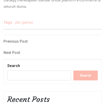
seluruh dunia.
Tags:
pkv games
Post
Previous
Previous Post
Post
navigation
Next
Next Post
Post
Search
Search
Recent Posts