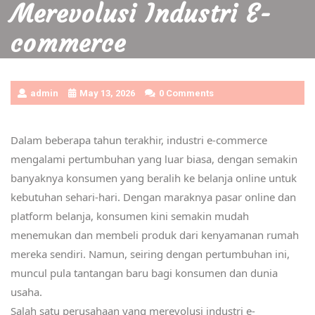
Merevolusi Industri E-
commerce
admin
May 13, 2026
0 Comments
Dalam beberapa tahun terakhir, industri e-commerce
mengalami pertumbuhan yang luar biasa, dengan semakin
banyaknya konsumen yang beralih ke belanja online untuk
kebutuhan sehari-hari. Dengan maraknya pasar online dan
platform belanja, konsumen kini semakin mudah
menemukan dan membeli produk dari kenyamanan rumah
mereka sendiri. Namun, seiring dengan pertumbuhan ini,
muncul pula tantangan baru bagi konsumen dan dunia
usaha.
Salah satu perusahaan yang merevolusi industri e-