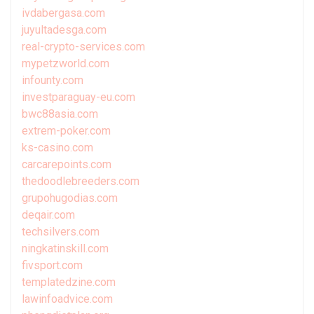
ivdabergasa.com
juyultadesga.com
real-crypto-services.com
mypetzworld.com
infounty.com
investparaguay-eu.com
bwc88asia.com
extrem-poker.com
ks-casino.com
carcarepoints.com
thedoodlebreeders.com
grupohugodias.com
deqair.com
techsilvers.com
ningkatinskill.com
fivsport.com
templatedzine.com
lawinfoadvice.com