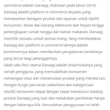
commerce adalah Danaqq. Didirikan pada tahun 2019,
Danaqq adalah platform e-commerce terpadu yang
menawarkan beragam produk dan layanan untuk dipilih
konsumen. Mulai dari barang elektronik dan fesyen hingga
perlengkapan rumah tangga dan bahan makanan, Danaqq
memiliki sesuatu untuk semua orang. Yang membedakan
Danaqq dari platform e-commerce lainnya adalah
komitmennya dalam memberikan pengalaman berbelanja
yang lancar bagi pelanggannya.
Salah satu fitur utama Danaqq adalah antarmukanya yang
ramah pengguna, yang memudahkan konsumen
menavigasi situs dan menemukan produk yang mereka cari.
Dengan fungsi pencarian sederhana dan kategorisasi
intuitif, konsumen dapat dengan cepat menelusuri katalog
produk Danaqq yang luas dan melakukan pembelian hanya
dengan beberapa klik. Kemudahan penggunaan ini telah