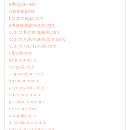
advogato.net
isafebag.net
bloombergz.com
enterpriseboosts.com
casino-kartenspiele.com
casino-automatenspiele.org
casino-tischspiele.com
otbody.com
jamestrust.net
trenz24.com
skipworking.com
loizbeauty.com
anyconverter.com
timespedia.com
jejakkrismon.com
diemthole.biz
ufabetkk.com
allquickmedia.com
technewsgazette.com