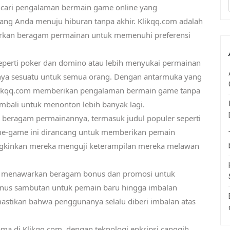
cari pengalaman bermain game online yang
ang Anda menuju hiburan tanpa akhir. Klikqq.com adalah
rkan beragam permainan untuk memenuhi preferensi
eperti poker dan domino atau lebih menyukai permainan
unya sesuatu untuk semua orang. Dengan antarmuka yang
likqq.com memberikan pengalaman bermain game tanpa
bali untuk menonton lebih banyak lagi.
h beragam permainannya, termasuk judul populer seperti
me-game ini dirancang untuk memberikan pemain
gkinkan mereka menguji keterampilan mereka melawan
ga menawarkan beragam bonus dan promosi untuk
us sambutan untuk pemain baru hingga imbalan
mastikan bahwa penggunanya selalu diberi imbalan atas
ma di Klikqq.com, dengan teknologi enkripsi canggih