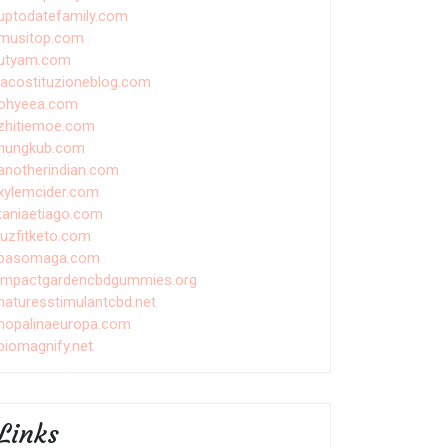
uptodatefamily.com
musitop.com
utyam.com
lacostituzioneblog.com
ohyeea.com
zhitiemoe.com
nungkub.com
anotherindian.com
xylemcider.com
taniaetiago.com
juzfitketo.com
pasomaga.com
impactgardencbdgummies.org
naturesstimulantcbd.net
nopalinaeuropa.com
biomagnify.net
Links