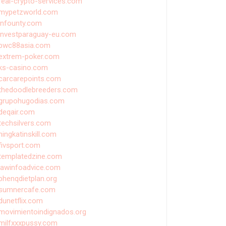
real-crypto-services.com
mypetzworld.com
infounty.com
investparaguay-eu.com
bwc88asia.com
extrem-poker.com
ks-casino.com
carcarepoints.com
thedoodlebreeders.com
grupohugodias.com
deqair.com
techsilvers.com
ningkatinskill.com
fivsport.com
templatedzine.com
lawinfoadvice.com
phenqdietplan.org
sumnercafe.com
dunetflix.com
movimientoindignados.org
milfxxxpussy.com