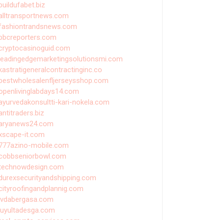
buildufabet.biz
alltransportnews.com
fashiontrandsnews.com
bbcreporters.com
cryptocasinoguid.com
leadingedgemarketingsolutionsmi.com
kastratigeneralcontractinginc.co
bestwholesalenfljerseysshop.com
openlivinglabdays14.com
ayurvedakonsultti-kari-nokela.com
antitraders.biz
aryanews24.com
xscape-it.com
777azino-mobile.com
cobbseniorbowl.com
technowdesign.com
durexsecurityandshipping.com
cityroofingandplannig.com
ivdabergasa.com
juyultadesga.com