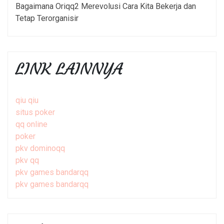
Bagaimana Oriqq2 Merevolusi Cara Kita Bekerja dan
Tetap Terorganisir
LINK LAINNYA
qiu qiu
situs poker
qq online
poker
pkv dominoqq
pkv qq
pkv games bandarqq
pkv games bandarqq