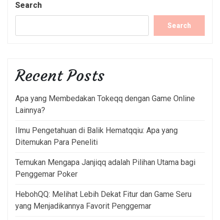
Search
Search
Recent Posts
Apa yang Membedakan Tokeqq dengan Game Online
Lainnya?
Ilmu Pengetahuan di Balik Hematqqiu: Apa yang
Ditemukan Para Peneliti
Temukan Mengapa Janjiqq adalah Pilihan Utama bagi
Penggemar Poker
HebohQQ: Melihat Lebih Dekat Fitur dan Game Seru
yang Menjadikannya Favorit Penggemar