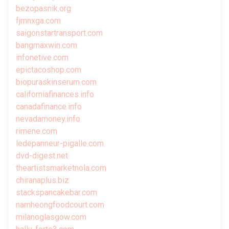
bezopasnik.org
fjmnxga.com
saigonstartransport.com
bangmaxwin.com
infonetive.com
epictacoshop.com
biopuraskinserum.com
californiafinances.info
canadafinance.info
nevadamoney.info
rimene.com
ledepanneur-pigalle.com
dvd-digest.net
theartistsmarketnola.com
chiranaplus.biz
stackspancakebar.com
namheongfoodcourt.com
milanoglasgow.com