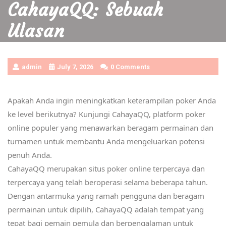
CahayaQQ: Sebuah
Ulasan
admin
July 7, 2026
0 Comments
Apakah Anda ingin meningkatkan keterampilan poker Anda
ke level berikutnya? Kunjungi CahayaQQ, platform poker
online populer yang menawarkan beragam permainan dan
turnamen untuk membantu Anda mengeluarkan potensi
penuh Anda.
CahayaQQ merupakan situs poker online terpercaya dan
terpercaya yang telah beroperasi selama beberapa tahun.
Dengan antarmuka yang ramah pengguna dan beragam
permainan untuk dipilih, CahayaQQ adalah tempat yang
tepat bagi pemain pemula dan berpengalaman untuk