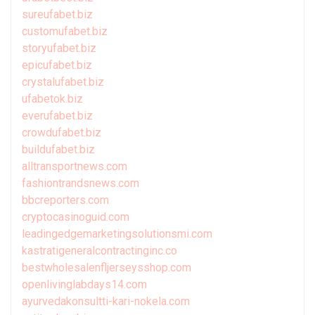
sureufabet.biz
customufabet.biz
storyufabet.biz
epicufabet.biz
crystalufabet.biz
ufabetok.biz
everufabet.biz
crowdufabet.biz
buildufabet.biz
alltransportnews.com
fashiontrandsnews.com
bbcreporters.com
cryptocasinoguid.com
leadingedgemarketingsolutionsmi.com
kastratigeneralcontractinginc.co
bestwholesalenfljerseysshop.com
openlivinglabdays14.com
ayurvedakonsultti-kari-nokela.com