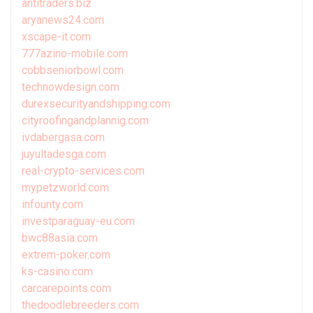
antitraders.biz
aryanews24.com
xscape-it.com
777azino-mobile.com
cobbseniorbowl.com
technowdesign.com
durexsecurityandshipping.com
cityroofingandplannig.com
ivdabergasa.com
juyultadesga.com
real-crypto-services.com
mypetzworld.com
infounty.com
investparaguay-eu.com
bwc88asia.com
extrem-poker.com
ks-casino.com
carcarepoints.com
thedoodlebreeders.com