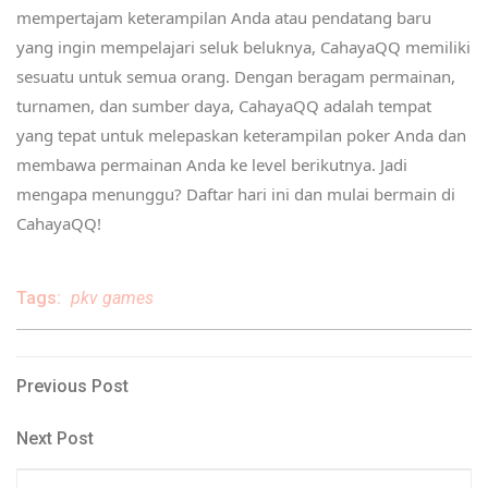
mempertajam keterampilan Anda atau pendatang baru
yang ingin mempelajari seluk beluknya, CahayaQQ memiliki
sesuatu untuk semua orang. Dengan beragam permainan,
turnamen, dan sumber daya, CahayaQQ adalah tempat
yang tepat untuk melepaskan keterampilan poker Anda dan
membawa permainan Anda ke level berikutnya. Jadi
mengapa menunggu? Daftar hari ini dan mulai bermain di
CahayaQQ!
Tags:
pkv games
Post
Previous
Previous Post
Post
navigation
Next
Next Post
Post