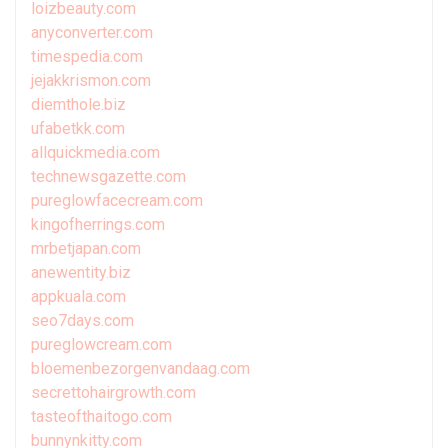
loizbeauty.com
anyconverter.com
timespedia.com
jejakkrismon.com
diemthole.biz
ufabetkk.com
allquickmedia.com
technewsgazette.com
pureglowfacecream.com
kingofherrings.com
mrbetjapan.com
anewentity.biz
appkuala.com
seo7days.com
pureglowcream.com
bloemenbezorgenvandaag.com
secrettohairgrowth.com
tasteofthaitogo.com
bunnynkitty.com