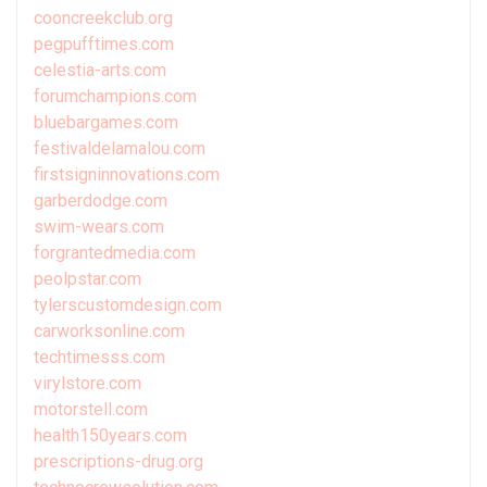
cooncreekclub.org
pegpufftimes.com
celestia-arts.com
forumchampions.com
bluebargames.com
festivaldelamalou.com
firstsigninnovations.com
garberdodge.com
swim-wears.com
forgrantedmedia.com
peolpstar.com
tylerscustomdesign.com
carworksonline.com
techtimesss.com
virylstore.com
motorstell.com
health150years.com
prescriptions-drug.org