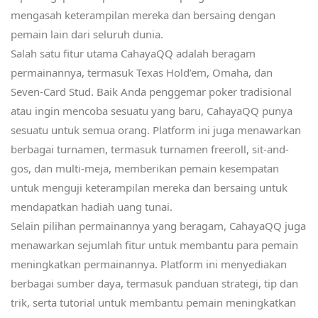
mengasah keterampilan mereka dan bersaing dengan
pemain lain dari seluruh dunia.
Salah satu fitur utama CahayaQQ adalah beragam
permainannya, termasuk Texas Hold’em, Omaha, dan
Seven-Card Stud. Baik Anda penggemar poker tradisional
atau ingin mencoba sesuatu yang baru, CahayaQQ punya
sesuatu untuk semua orang. Platform ini juga menawarkan
berbagai turnamen, termasuk turnamen freeroll, sit-and-
gos, dan multi-meja, memberikan pemain kesempatan
untuk menguji keterampilan mereka dan bersaing untuk
mendapatkan hadiah uang tunai.
Selain pilihan permainannya yang beragam, CahayaQQ juga
menawarkan sejumlah fitur untuk membantu para pemain
meningkatkan permainannya. Platform ini menyediakan
berbagai sumber daya, termasuk panduan strategi, tip dan
trik, serta tutorial untuk membantu pemain meningkatkan