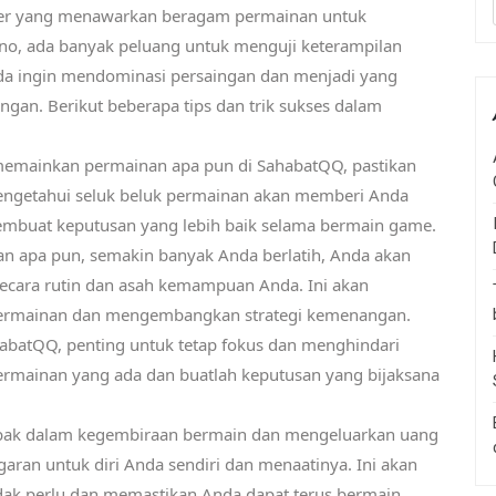
ler yang menawarkan beragam permainan untuk
ino, ada banyak peluang untuk menguji keterampilan
nda ingin mendominasi persaingan dan menjadi yang
ngan. Berikut beberapa tips dan trik sukses dalam
memainkan permainan apa pun di SahabatQQ, pastikan
getahui seluk beluk permainan akan memberi Anda
mbuat keputusan yang lebih baik selama bermain game.
pilan apa pun, semakin banyak Anda berlatih, Anda akan
ecara rutin dan asah kemampuan Anda. Ini akan
permainan dan mengembangkan strategi kemenangan.
abatQQ, penting untuk tetap fokus dan menghindari
rmainan yang ada dan buatlah keputusan yang bijaksana
jebak dalam kegembiraan bermain dan mengeluarkan uang
aran untuk diri Anda sendiri dan menaatinya. Ini akan
ak perlu dan memastikan Anda dapat terus bermain