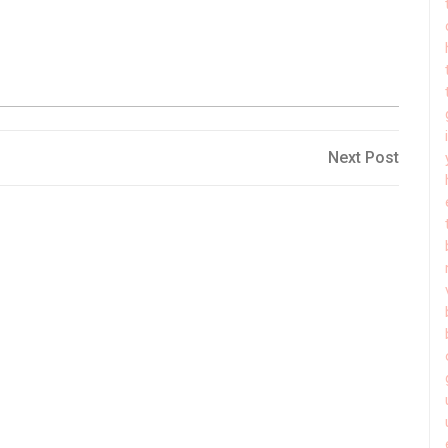
Next
Next Post
Post