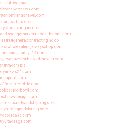
buildufabet.biz
alltransportnews.com
fashiontrandsnews.com
bbcreporters.com
cryptocasinoguid.com
leadingedgemarketingsolutionsmi.com
kastratigeneralcontractinginc.co
bestwholesalenfljerseysshop.com
openlivinglabdays14.com
ayurvedakonsultti-kari-nokela.com
antitraders.biz
aryanews24.com
xscape-it.com
777azino-mobile.com
cobbseniorbowl.com
technowdesign.com
durexsecurityandshipping.com
cityroofingandplannig.com
ivdabergasa.com
juyultadesga.com