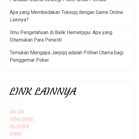
Apa yang Membedakan Tokeqq dengan Game Online
Lainnya?
Ilmu Pengetahuan di Balik Hematqqiu: Apa yang
Ditemukan Para Peneliti
Temukan Mengapa Janjiqq adalah Pilihan Utama bagi
Penggemar Poker
LINK LAINNYA
qiu qiu
situs poker
qq online
poker