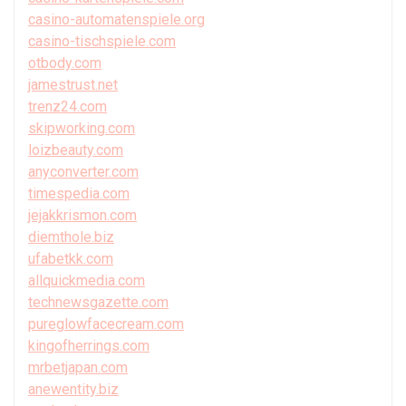
casino-automatenspiele.org
casino-tischspiele.com
otbody.com
jamestrust.net
trenz24.com
skipworking.com
loizbeauty.com
anyconverter.com
timespedia.com
jejakkrismon.com
diemthole.biz
ufabetkk.com
allquickmedia.com
technewsgazette.com
pureglowfacecream.com
kingofherrings.com
mrbetjapan.com
anewentity.biz