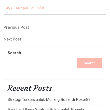
Tags:
pkv games
,
slot
Post
Previous
Previous Post
Post
navigation
Next
Next Post
Post
Search
Search
Recent Posts
Strategi Teratas untuk Menang Besar di Poker88
Panduan Utama Strategi Poker untuk Pemula