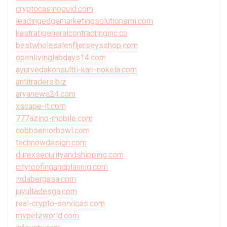
cryptocasinoguid.com
leadingedgemarketingsolutionsmi.com
kastratigeneralcontractinginc.co
bestwholesalenfljerseysshop.com
openlivinglabdays14.com
ayurvedakonsultti-kari-nokela.com
antitraders.biz
aryanews24.com
xscape-it.com
777azino-mobile.com
cobbseniorbowl.com
technowdesign.com
durexsecurityandshipping.com
cityroofingandplannig.com
ivdabergasa.com
juyultadesga.com
real-crypto-services.com
mypetzworld.com