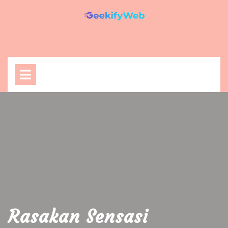
Skip
to
content
Open
Menu
Rasakan Sensasi