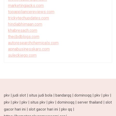
marketingjacks.com
topappliancereviews.com
trickytechupdates.com
hindiabhimaan.com
khabresach.com
thecbdblogs.com
autoresearchchemicals.com
apnabusinesskaro.com
suleckiego.com
pkv
|
judi slot
|
situs judi bola
|
bandarqq
|
dominoqq
|
pkv
|
pkv
|
pkv
|
pkv
|
pkv
|
situs pkv
|
pkv
|
dominoqq
|
server thailand
|
slot
gacor hari ini
|
slot gacor hari ini
|
pkv qq
|