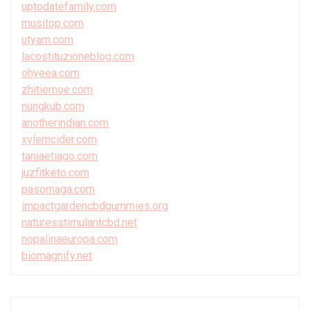
uptodatefamily.com
musitop.com
utyam.com
lacostituzioneblog.com
ohyeea.com
zhitiemoe.com
nungkub.com
anotherindian.com
xylemcider.com
taniaetiago.com
juzfitketo.com
pasomaga.com
impactgardencbdgummies.org
naturesstimulantcbd.net
nopalinaeuropa.com
biomagnify.net