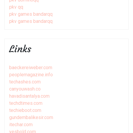
pkv qq
pkv games bandarqq
pkv games bandarqq
Links
baeckereiweber.com
peoplemagazine.info
techashes.com
canyouwash.co
havadisantalya.com
techdtimes.com
techieboot.com
gundembalikesir.com
itechar.com
yesbold.com