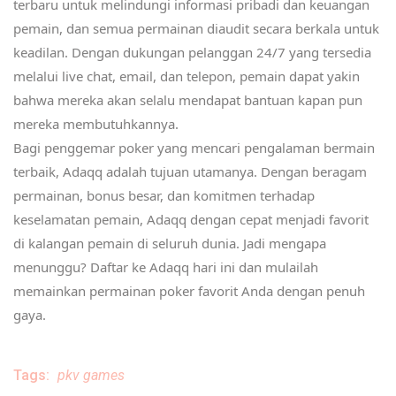
terbaru untuk melindungi informasi pribadi dan keuangan
pemain, dan semua permainan diaudit secara berkala untuk
keadilan. Dengan dukungan pelanggan 24/7 yang tersedia
melalui live chat, email, dan telepon, pemain dapat yakin
bahwa mereka akan selalu mendapat bantuan kapan pun
mereka membutuhkannya.
Bagi penggemar poker yang mencari pengalaman bermain
terbaik, Adaqq adalah tujuan utamanya. Dengan beragam
permainan, bonus besar, dan komitmen terhadap
keselamatan pemain, Adaqq dengan cepat menjadi favorit
di kalangan pemain di seluruh dunia. Jadi mengapa
menunggu? Daftar ke Adaqq hari ini dan mulailah
memainkan permainan poker favorit Anda dengan penuh
gaya.
Tags:
pkv games