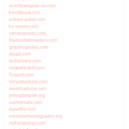
investparaguay-eu.com
bwc88asia.com
extrem-poker.com
ks-casino.com
carcarepoints.com
thedoodlebreeders.com
grupohugodias.com
deqair.com
techsilvers.com
ningkatinskill.com
fivsport.com
templatedzine.com
lawinfoadvice.com
phenqdietplan.org
sumnercafe.com
dunetflix.com
movimientoindignados.org
milfxxxpussy.com