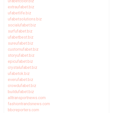
ufabetcolor.biz
extraufabet.biz
ufabetlife.biz
ufabetsolutions.biz
socialufabet.biz
surfufabet.biz
ufabetbest.biz
sureufabet.biz
customufabet.biz
storyufabet.biz
epicufabet.biz
crystalufabet.biz
ufabetok.biz
everufabet.biz
crowdufabet.biz
buildufabet.biz
alltransportnews.com
fashiontrandsnews.com
bbcreporters.com