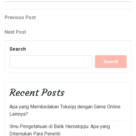
Post
Previous
Previous Post
Post
navigation
Next
Next Post
Post
Search
Search
Recent Posts
Apa yang Membedakan Tokeqq dengan Game Online
Lainnya?
Ilmu Pengetahuan di Balik Hematqqiu: Apa yang
Ditemukan Para Peneliti