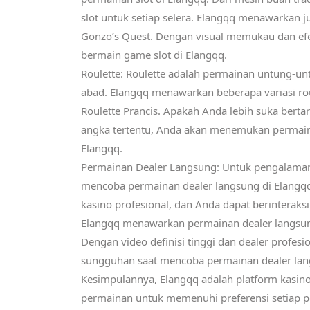
slot untuk setiap selera. Elangqq menawarkan ju
Gonzo’s Quest. Dengan visual memukau dan efek
bermain game slot di Elangqq.
Roulette: Roulette adalah permainan untung-un
abad. Elangqq menawarkan beberapa variasi roul
Roulette Prancis. Apakah Anda lebih suka berta
angka tertentu, Anda akan menemukan permaina
Elangqq.
Permainan Dealer Langsung: Untuk pengalaman
mencoba permainan dealer langsung di Elangqq. 
kasino profesional, dan Anda dapat berinteraksi
Elangqq menawarkan permainan dealer langsung s
Dengan video definisi tinggi dan dealer profes
sungguhan saat mencoba permainan dealer lan
Kesimpulannya, Elangqq adalah platform kasi
permainan untuk memenuhi preferensi setiap p