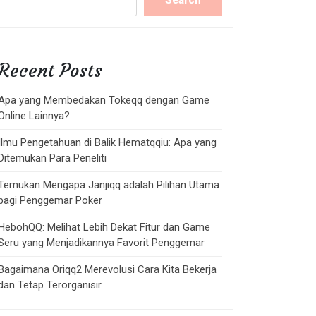
Search
Recent Posts
Apa yang Membedakan Tokeqq dengan Game
Online Lainnya?
Ilmu Pengetahuan di Balik Hematqqiu: Apa yang
Ditemukan Para Peneliti
Temukan Mengapa Janjiqq adalah Pilihan Utama
bagi Penggemar Poker
HebohQQ: Melihat Lebih Dekat Fitur dan Game
Seru yang Menjadikannya Favorit Penggemar
Bagaimana Oriqq2 Merevolusi Cara Kita Bekerja
dan Tetap Terorganisir