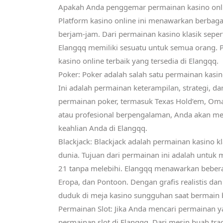
Apakah Anda penggemar permainan kasino onlin
Platform kasino online ini menawarkan berba
berjam-jam. Dari permainan kasino klasik seper
Elangqq memiliki sesuatu untuk semua orang. Pa
kasino online terbaik yang tersedia di Elangqq.
Poker: Poker adalah salah satu permainan kasin
Ini adalah permainan keterampilan, strategi, 
permainan poker, termasuk Texas Hold’em, Om
atau profesional berpengalaman, Anda akan m
keahlian Anda di Elangqq.
Blackjack: Blackjack adalah permainan kasino kl
dunia. Tujuan dari permainan ini adalah untuk
21 tanpa melebihi. Elangqq menawarkan beberapa
Eropa, dan Pontoon. Dengan grafis realistis d
duduk di meja kasino sungguhan saat bermain b
Permainan Slot: Jika Anda mencari permainan 
permainan slot di Elangqq. Dari mesin buah tra