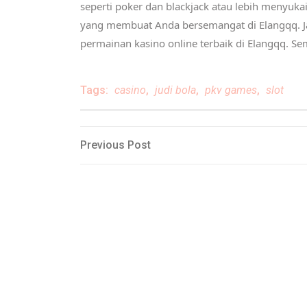
seperti poker dan blackjack atau lebih menyu
yang membuat Anda bersemangat di Elangqq. J
permainan kasino online terbaik di Elangqq. S
Tags:
casino
,
judi bola
,
pkv games
,
slot
Post
Previous
Previous Post
Post
navigation