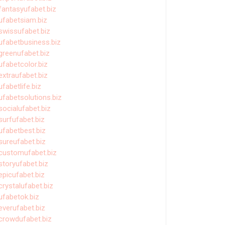
fantasyufabet.biz
ufabetsiam.biz
swissufabet.biz
ufabetbusiness.biz
greenufabet.biz
ufabetcolor.biz
extraufabet.biz
ufabetlife.biz
ufabetsolutions.biz
socialufabet.biz
surfufabet.biz
ufabetbest.biz
sureufabet.biz
customufabet.biz
storyufabet.biz
epicufabet.biz
crystalufabet.biz
ufabetok.biz
everufabet.biz
crowdufabet.biz