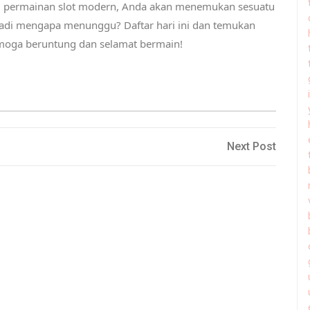
kai permainan slot modern, Anda akan menemukan sesuatu
adi mengapa menunggu? Daftar hari ini dan temukan
emoga beruntung dan selamat bermain!
Next
Next Post
Post