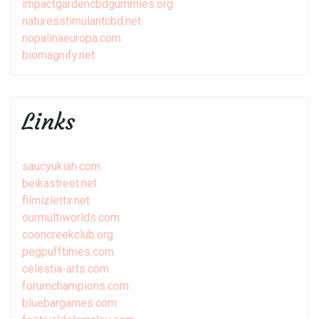
impactgardencbdgummies.org
naturesstimulantcbd.net
nopalinaeuropa.com
biomagnify.net
Links
saucyukiah.com
beikastreet.net
filmizlettir.net
ourmultiworlds.com
cooncreekclub.org
pegpufftimes.com
celestia-arts.com
forumchampions.com
bluebargames.com