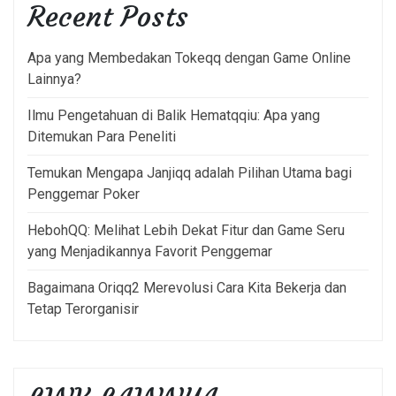
Recent Posts
Apa yang Membedakan Tokeqq dengan Game Online
Lainnya?
Ilmu Pengetahuan di Balik Hematqqiu: Apa yang
Ditemukan Para Peneliti
Temukan Mengapa Janjiqq adalah Pilihan Utama bagi
Penggemar Poker
HebohQQ: Melihat Lebih Dekat Fitur dan Game Seru
yang Menjadikannya Favorit Penggemar
Bagaimana Oriqq2 Merevolusi Cara Kita Bekerja dan
Tetap Terorganisir