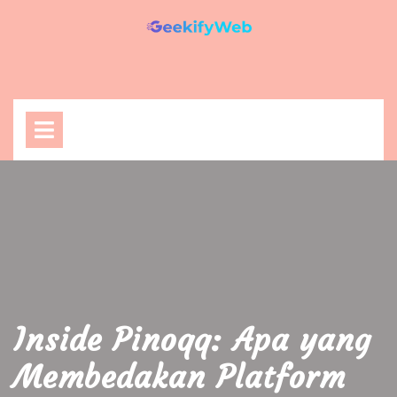
Skip
to
content
Open
Menu
Inside Pinoqq: Apa yang
Membedakan Platform