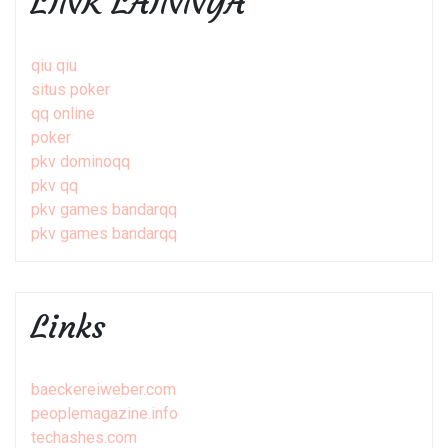
LINK LAINNYA
qiu qiu
situs poker
qq online
poker
pkv dominoqq
pkv qq
pkv games bandarqq
pkv games bandarqq
Links
baeckereiweber.com
peoplemagazine.info
techashes.com