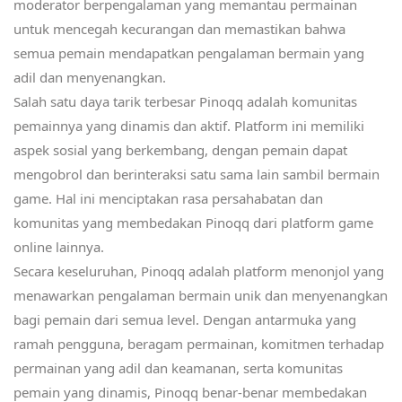
moderator berpengalaman yang memantau permainan
untuk mencegah kecurangan dan memastikan bahwa
semua pemain mendapatkan pengalaman bermain yang
adil dan menyenangkan.
Salah satu daya tarik terbesar Pinoqq adalah komunitas
pemainnya yang dinamis dan aktif. Platform ini memiliki
aspek sosial yang berkembang, dengan pemain dapat
mengobrol dan berinteraksi satu sama lain sambil bermain
game. Hal ini menciptakan rasa persahabatan dan
komunitas yang membedakan Pinoqq dari platform game
online lainnya.
Secara keseluruhan, Pinoqq adalah platform menonjol yang
menawarkan pengalaman bermain unik dan menyenangkan
bagi pemain dari semua level. Dengan antarmuka yang
ramah pengguna, beragam permainan, komitmen terhadap
permainan yang adil dan keamanan, serta komunitas
pemain yang dinamis, Pinoqq benar-benar membedakan