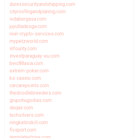
durexsecurityandshipping.com
cityroofingandplannig.com
ivdabergasa.com
juyultadesga.com
real-crypto-services.com
mypetzworld.com
infounty.com
investparaguay-eu.com
bwc88asia.com
extrem-poker.com
ks-casino.com
carcarepoints.com
thedoodlebreeders.com
grupohugodias.com
deqair.com
techsilvers.com
ningkatinskill.com
fivsport.com
templatedzine.com