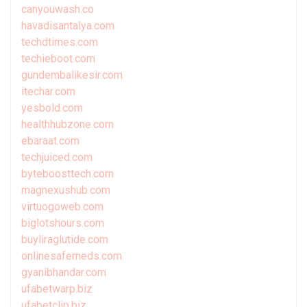
canyouwash.co
havadisantalya.com
techdtimes.com
techieboot.com
gundembalikesir.com
itechar.com
yesbold.com
healthhubzone.com
ebaraat.com
techjuiced.com
byteboosttech.com
magnexushub.com
virtuogoweb.com
biglotshours.com
buyliraglutide.com
onlinesafemeds.com
gyanibhandar.com
ufabetwarp.biz
ufabetclip.biz