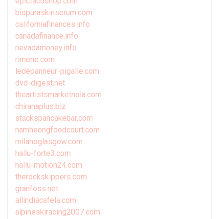
epictacoshop.com
biopuraskinserum.com
californiafinances.info
canadafinance.info
nevadamoney.info
rimene.com
ledepanneur-pigalle.com
dvd-digest.net
theartistsmarketnola.com
chiranaplus.biz
stackspancakebar.com
namheongfoodcourt.com
milanoglasgow.com
hallu-forte3.com
hallu-motion24.com
therockskippers.com
granfoss.net
allindiacafela.com
alpineskiracing2007.com