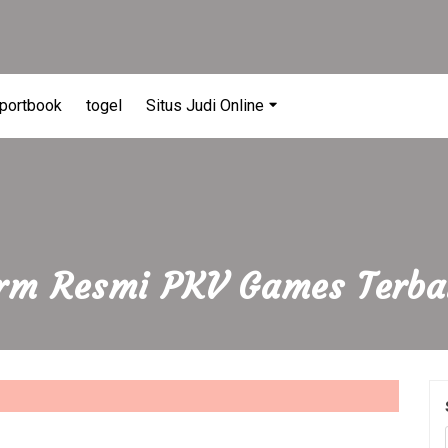
portbook
togel
Situs Judi Online
rm Resmi PKV Games Terba