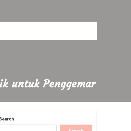
ik untuk Penggemar
Search