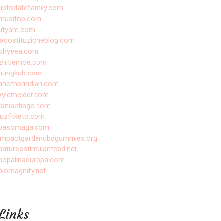
uptodatefamily.com
musitop.com
utyam.com
lacostituzioneblog.com
ohyeea.com
zhitiemoe.com
nungkub.com
anotherindian.com
xylemcider.com
taniaetiago.com
juzfitketo.com
pasomaga.com
impactgardencbdgummies.org
naturesstimulantcbd.net
nopalinaeuropa.com
biomagnify.net
Links