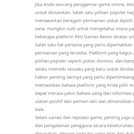
Jika Anda seorang penggemar game online, And
untuk dimainkan. Salah satu pilihan populer b
menawarkan beragam permainan untuk dipilih.
sana, mungkin sulit untuk mengetahui mana yan
beberapa platform PKV Games Resmi teratas u
Salah satu hal pertama yang perlu diperhatikan
permainan yang tersedia. Platform yang bagu
pilihan populer seperti poker, domino, dan ba
selalu memiliki sesuatu yang baru untuk dicoba
Faktor penting lainnya yang perlu dipertimbang
memastikan bahwa platform yang Anda pilih mem
dapat merasa yakin bahwa uang dan informasi 
ulasan positif dari pemain lain dan dilisensikan
baik.
Selain variasi dan reputasi game, penting ju
dan pengalaman pengguna secara keseluruhan. 
digunakan, dengan instruksi yang jelas dan d