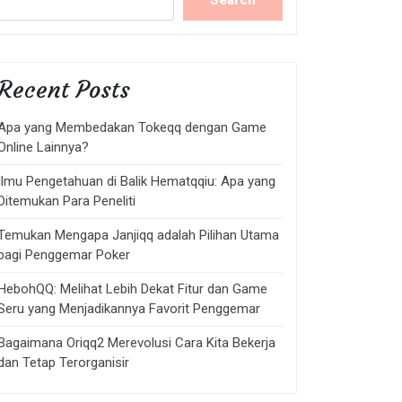
Search
Recent Posts
Apa yang Membedakan Tokeqq dengan Game
Online Lainnya?
Ilmu Pengetahuan di Balik Hematqqiu: Apa yang
Ditemukan Para Peneliti
Temukan Mengapa Janjiqq adalah Pilihan Utama
bagi Penggemar Poker
HebohQQ: Melihat Lebih Dekat Fitur dan Game
Seru yang Menjadikannya Favorit Penggemar
Bagaimana Oriqq2 Merevolusi Cara Kita Bekerja
dan Tetap Terorganisir