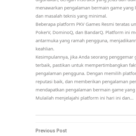
menawarkan pengalaman bermain game yang la
dan masalah teknis yang minimal.
Beberapa platform PKV Games Resmi teratas un
PokerV, DominoQ, dan BandarQ. Platform ini m
antarmuka yang ramah pengguna, menjadikanny
keahlian.
Kesimpulannya, jika Anda seorang penggemar 
terbaik, pastikan untuk mempertimbangkan fakto
pengalaman pengguna. Dengan memilih platfo
reputasi baik, dan memberikan pengalaman pe
mendapatkan pengalaman bermain game yang lu
Mulailah menjelajahi platform ini hari ini dan…
Post
Previous
Previous Post