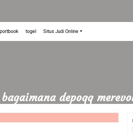
portbook
togel
Situs Judi Online
: bagaimana depoqq merevo