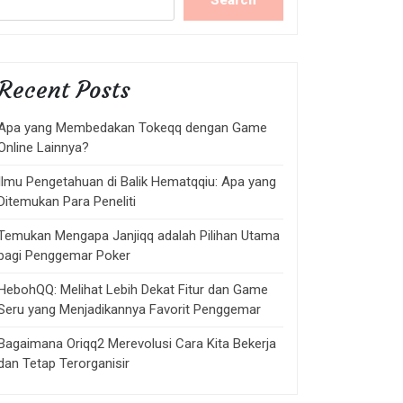
Search
Recent Posts
Apa yang Membedakan Tokeqq dengan Game
Online Lainnya?
Ilmu Pengetahuan di Balik Hematqqiu: Apa yang
Ditemukan Para Peneliti
Temukan Mengapa Janjiqq adalah Pilihan Utama
bagi Penggemar Poker
HebohQQ: Melihat Lebih Dekat Fitur dan Game
Seru yang Menjadikannya Favorit Penggemar
Bagaimana Oriqq2 Merevolusi Cara Kita Bekerja
dan Tetap Terorganisir