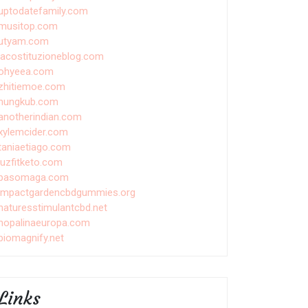
uptodatefamily.com
musitop.com
utyam.com
lacostituzioneblog.com
ohyeea.com
zhitiemoe.com
nungkub.com
anotherindian.com
xylemcider.com
taniaetiago.com
juzfitketo.com
pasomaga.com
impactgardencbdgummies.org
naturesstimulantcbd.net
nopalinaeuropa.com
biomagnify.net
Links