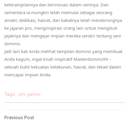
keterampilannya dan berinovasi dalam seninya. Dan
sementara ia mungkin telah memulai sebagai seorang
amatir, dedikasi, hasrat, dan bakatnya telah mendorongnya
ke jajaran pro, menginspirasi orang lain untuk mengikuti
jejaknya dan mengejar impian mereka sendiri tentang seni
domino.
Jadi lain kali Anda melihat tampilan domino yang membuat
Anda kagum, ingat kisah inspiratif Masterdomino99 –
sebuah bukti kekuatan ketekunan, hasrat, dan tekad dalam
mencapai impian Anda.
Tags:
pkv games
Post
Previous
Previous Post
Post