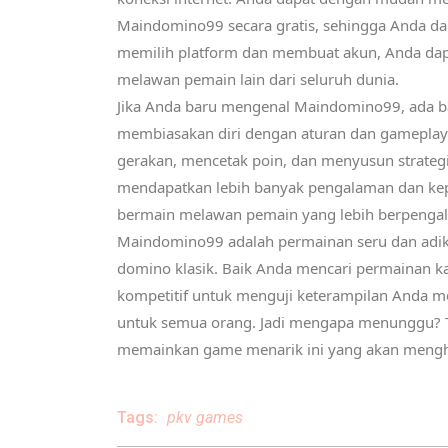
Maindomino99 secara gratis, sehingga Anda dap
memilih platform dan membuat akun, Anda da
melawan pemain lain dari seluruh dunia.
Jika Anda baru mengenal Maindomino99, ada ba
membiasakan diri dengan aturan dan gamepla
gerakan, mencetak poin, dan menyusun strate
mendapatkan lebih banyak pengalaman dan kepe
bermain melawan pemain yang lebih berpengal
Maindomino99 adalah permainan seru dan adik
domino klasik. Baik Anda mencari permainan k
kompetitif untuk menguji keterampilan Anda m
untuk semua orang. Jadi mengapa menunggu? T
memainkan game menarik ini yang akan mengh
Tags:
pkv games