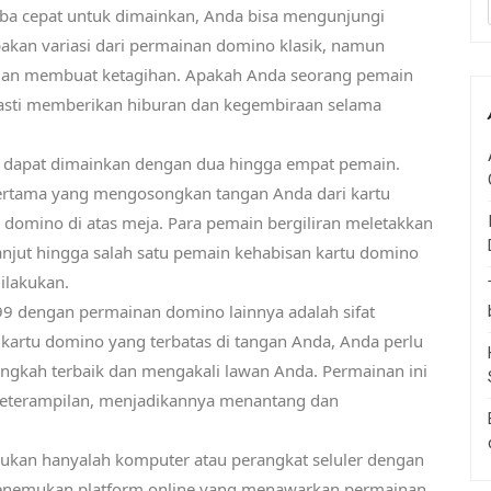
rba cepat untuk dimainkan, Anda bisa mengunjungi
kan variasi dari permainan domino klasik, namun
dan membuat ketagihan. Apakah Anda seorang pemain
sti memberikan hiburan dan kegembiraan selama
dapat dimainkan dengan dua hingga empat pemain.
pertama yang mengosongkan tangan Anda dari kartu
omino di atas meja. Para pemain bergiliran meletakkan
anjut hingga salah satu pemain kehabisan kartu domino
ilakukan.
 dengan permainan domino lainnya adalah sifat
kartu domino yang terbatas di tangan Anda, Anda perlu
langkah terbaik dan mengakali lawan Anda. Permainan ini
eterampilan, menjadikannya menantang dan
kan hanyalah komputer atau perangkat seluler dengan
menemukan platform online yang menawarkan permainan