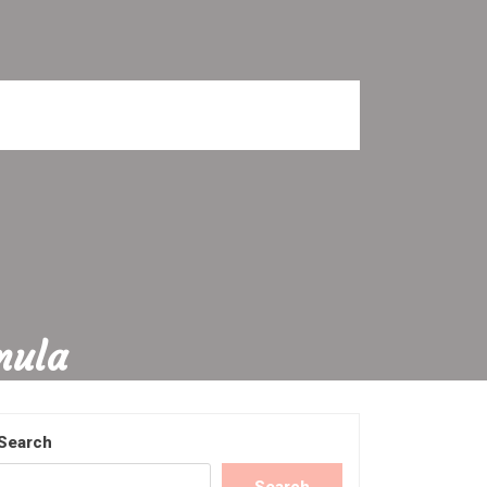
mula
Search