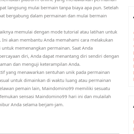
at langsung mulai bermain tanpa biaya apa pun. Setelah
pat bergabung dalam permainan dan mulai bermain
iknya memulai dengan mode tutorial atau latihan untuk
y. Ini akan membantu Anda memahami cara melakukan
gi untuk memenangkan permainan. Saat Anda
rcayaan diri, Anda dapat menantang diri sendiri dengan
aman dan menguji keterampilan Anda.
tif yang menawarkan sentuhan unik pada permainan
asual untuk dimainkan di waktu luang atau permainan
elawan pemain lain, Maindomino99 memiliki sesuatu
emukan sensasi Maindomino99 hari ini dan mulailah
ibur Anda selama berjam-jam.