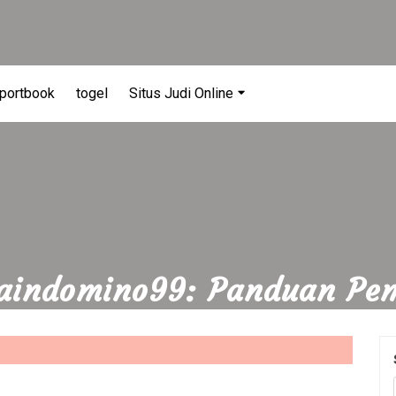
portbook
togel
Situs Judi Online
aindomino99: Panduan Pe