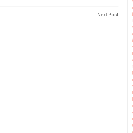
Next
Next Post
Post