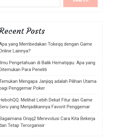
Search
Recent Posts
Apa yang Membedakan Tokeqq dengan Game
Online Lainnya?
Ilmu Pengetahuan di Balik Hematqqiu: Apa yang
Ditemukan Para Peneliti
Temukan Mengapa Janjiqq adalah Pilihan Utama
bagi Penggemar Poker
HebohQQ: Melihat Lebih Dekat Fitur dan Game
Seru yang Menjadikannya Favorit Penggemar
Bagaimana Oriqq2 Merevolusi Cara Kita Bekerja
dan Tetap Terorganisir