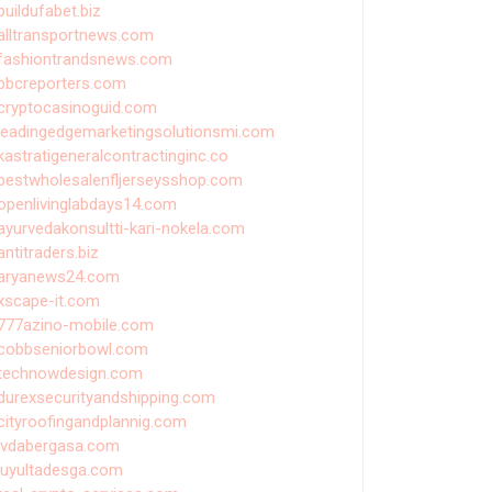
buildufabet.biz
alltransportnews.com
fashiontrandsnews.com
bbcreporters.com
cryptocasinoguid.com
leadingedgemarketingsolutionsmi.com
kastratigeneralcontractinginc.co
bestwholesalenfljerseysshop.com
openlivinglabdays14.com
ayurvedakonsultti-kari-nokela.com
antitraders.biz
aryanews24.com
xscape-it.com
777azino-mobile.com
cobbseniorbowl.com
technowdesign.com
durexsecurityandshipping.com
cityroofingandplannig.com
ivdabergasa.com
juyultadesga.com