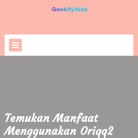
Skip
to
content
Open
Menu
Temukan Manfaat
Menggunakan Oriqq2