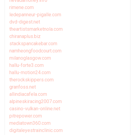
nevadamoney.info
rimene.com
ledepanneur-pigalle.com
dvd-digest.net
theartistsmarketnola.com
chiranaplus.biz
stackspancakebar.com
namheongfoodcourt.com
milanoglasgow.com
hallu-forte3.com
hallu-motion24.com
therockskippers.com
granfoss.net
allindiacafela.com
alpineskiracing2007.com
casino-vulkan-online.net
pitrepower.com
mediatown360.com
digitaleyestrainclinic.com