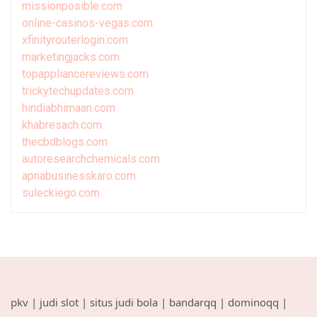
missionposible.com
online-casinos-vegas.com
xfinityrouterlogin.com
marketingjacks.com
topappliancereviews.com
trickytechupdates.com
hindiabhimaan.com
khabresach.com
thecbdblogs.com
autoresearchchemicals.com
apnabusinesskaro.com
suleckiego.com
pkv
|
judi slot
|
situs judi bola
|
bandarqq
|
dominoqq
|