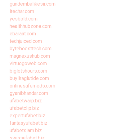
gundembalikesir.com
itechar.com
yesbold.com
healthhubzone.com
ebaraat.com
techjuiced.com
byteboosttech.com
magnexushub.com
virtuogoweb.com
biglotshours.com
buyliraglutide.com
onlinesafemeds.com
gyanibhandar.com
ufabetwarp.biz
ufabetclip.biz
expertufabet.biz
fantasyufabet.biz
ufabetsiam.biz
swissufabet.biz