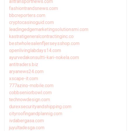
alltransportnews.com
fashiontrandsnews.com
bbcreporters.com
cryptocasinoguid.com
leadingedgemarketingsolutionsmi.com
kastratigeneralcontractinginc.co
bestwholesalenfljerseysshop.com
openlivinglabdays14.com
ayurvedakonsultti-kari-nokela.com
antitraders.biz
aryanews24.com
xscape-it.com
777azino-mobile.com
cobbseniorbowl.com
technowdesign.com
durexsecurityandshipping.com
cityroofingandplannig.com
ivdabergasa.com
juyultadesga.com