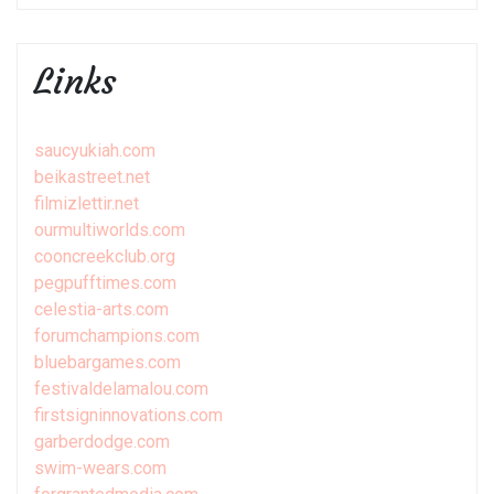
Links
saucyukiah.com
beikastreet.net
filmizlettir.net
ourmultiworlds.com
cooncreekclub.org
pegpufftimes.com
celestia-arts.com
forumchampions.com
bluebargames.com
festivaldelamalou.com
firstsigninnovations.com
garberdodge.com
swim-wears.com