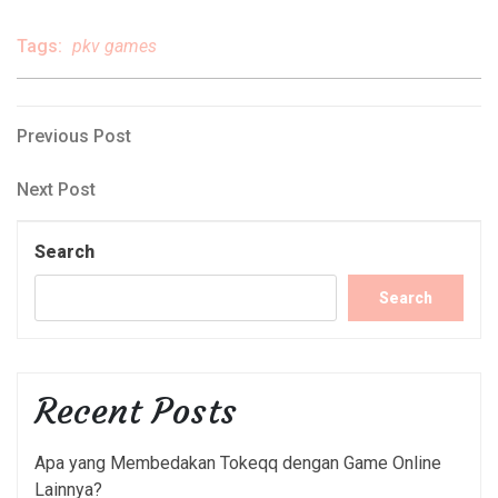
Tags:
pkv games
Post
Previous
Previous Post
Post
navigation
Next
Next Post
Post
Search
Search
Recent Posts
Apa yang Membedakan Tokeqq dengan Game Online
Lainnya?