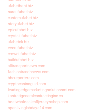
ufabetbest.biz
sureufabet.biz
customufabet.biz
storyufabet.biz
epicufabet.biz
crystalufabet.biz
ufabetok.biz
everufabet.biz
crowdufabet.biz
buildufabet.biz
alltransportnews.com
fashiontrandsnews.com
bbcreporters.com
cryptocasinoguid.com
leadingedgemarketingsolutionsmi.com
kastratigeneralcontractinginc.co
bestwholesalenfljerseysshop.com
openlivinglabdays14.com