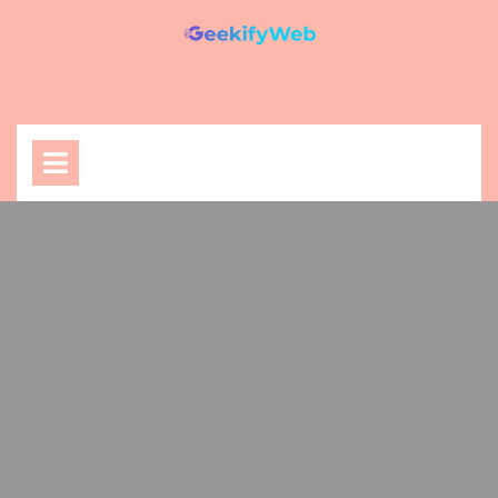
Skip
to
content
Open
Menu