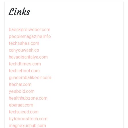
Links
baeckereiweber.com
peoplemagazine.info
techashes.com
canyouwash.co
havadisantalya.com
techdtimes.com
techieboot.com
gundembalikesir.com
itechar.com
yesbold.com
healthhubzone.com
ebaraat.com
techjuiced.com
byteboosttech.com
magnexushub.com