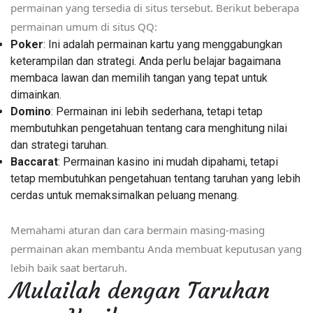
permainan yang tersedia di situs tersebut. Berikut beberapa
permainan umum di situs QQ:
Poker
: Ini adalah permainan kartu yang menggabungkan
keterampilan dan strategi. Anda perlu belajar bagaimana
membaca lawan dan memilih tangan yang tepat untuk
dimainkan.
Domino
: Permainan ini lebih sederhana, tetapi tetap
membutuhkan pengetahuan tentang cara menghitung nilai
dan strategi taruhan.
Baccarat
: Permainan kasino ini mudah dipahami, tetapi
tetap membutuhkan pengetahuan tentang taruhan yang lebih
cerdas untuk memaksimalkan peluang menang.
Memahami aturan dan cara bermain masing-masing
permainan akan membantu Anda membuat keputusan yang
lebih baik saat bertaruh.
Mulailah dengan Taruhan