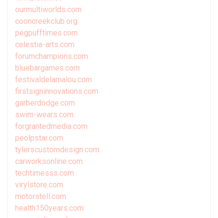
ourmultiworlds.com
cooncreekclub.org
pegpufftimes.com
celestia-arts.com
forumchampions.com
bluebargames.com
festivaldelamalou.com
firstsigninnovations.com
garberdodge.com
swim-wears.com
forgrantedmedia.com
peolpstar.com
tylerscustomdesign.com
carworksonline.com
techtimesss.com
virylstore.com
motorstell.com
health150years.com