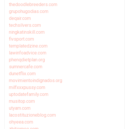
thedoodlebreeders.com
grupohugodias.com
deqair.com
techsilvers.com
ningkatinskill.com
fivsport.com
templatedzine.com
lawinfoadvice.com
phenqdietplan.org
sumnercafe.com
dunetflix.com
movimientoindignados.org
milfxxxpussy.com
uptodatefamily.com
musitop.com
utyam.com
lacostituzioneblog.com
ohyeea.com
zhitiemoe.com