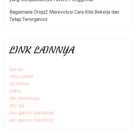
Bagaimana Oriqq2 Merevolusi Cara Kita Bekerja dan
Tetap Terorganisir
LINK LAINNYA
qiu qiu
situs poker
qq online
poker
pkv dominoqq
pkv qq
pkv games bandarqq
pkv games bandarqq