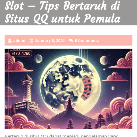
Slot – Tips Bertaruh di
Situs QQ untuk Pemula
admin
January 3, 2025
0 Comments
Bertaruh di situs QQ dapat menjadi pengalaman yang