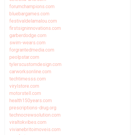
forumchampions.com
bluebargames.com
festivaldelamalou.com
firstsigninnovations.com
garberdodge.com
swim-wears.com
forgrantedmedia.com
peolpstar.com
tylerscustomdesign.com
carworksonline.com
techtimesss.com
virylstore.com
motorstell.com
health150years.com
prescriptions-drug.org
technocrewsolution.com
viraltokvibes.com
vivianebritoimoveis.com