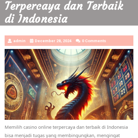
Terpercaya dan Terbaik
di Indonesia
admin
December 28, 2024
0 Comments
Memilih casino online terpercaya dan terbaik di Indonesia
bisa menjadi tugas yang membingungkan, mengingat