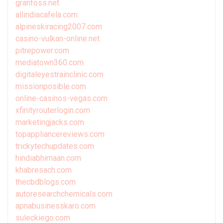
granfoss.net
allindiacafela.com
alpineskiracing2007.com
casino-vulkan-online.net
pitrepower.com
mediatown360.com
digitaleyestrainclinic.com
missionposible.com
online-casinos-vegas.com
xfinityrouterlogin.com
marketingjacks.com
topappliancereviews.com
trickytechupdates.com
hindiabhimaan.com
khabresach.com
thecbdblogs.com
autoresearchchemicals.com
apnabusinesskaro.com
suleckiego.com