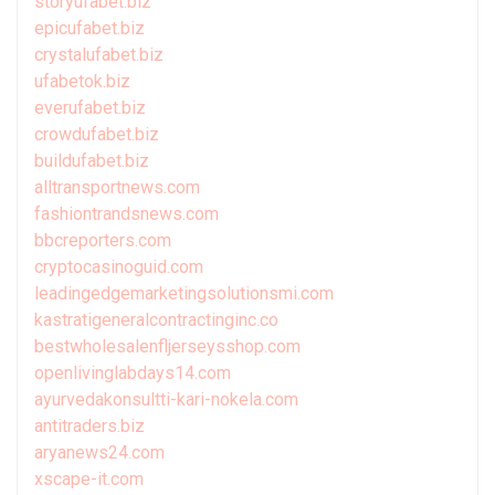
storyufabet.biz
epicufabet.biz
crystalufabet.biz
ufabetok.biz
everufabet.biz
crowdufabet.biz
buildufabet.biz
alltransportnews.com
fashiontrandsnews.com
bbcreporters.com
cryptocasinoguid.com
leadingedgemarketingsolutionsmi.com
kastratigeneralcontractinginc.co
bestwholesalenfljerseysshop.com
openlivinglabdays14.com
ayurvedakonsultti-kari-nokela.com
antitraders.biz
aryanews24.com
xscape-it.com