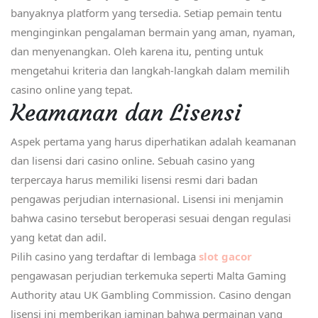
banyaknya platform yang tersedia. Setiap pemain tentu
menginginkan pengalaman bermain yang aman, nyaman,
dan menyenangkan. Oleh karena itu, penting untuk
mengetahui kriteria dan langkah-langkah dalam memilih
casino online yang tepat.
Keamanan dan Lisensi
Aspek pertama yang harus diperhatikan adalah keamanan
dan lisensi dari casino online. Sebuah casino yang
terpercaya harus memiliki lisensi resmi dari badan
pengawas perjudian internasional. Lisensi ini menjamin
bahwa casino tersebut beroperasi sesuai dengan regulasi
yang ketat dan adil.
Pilih casino yang terdaftar di lembaga
slot gacor
pengawasan perjudian terkemuka seperti Malta Gaming
Authority atau UK Gambling Commission. Casino dengan
lisensi ini memberikan jaminan bahwa permainan yang