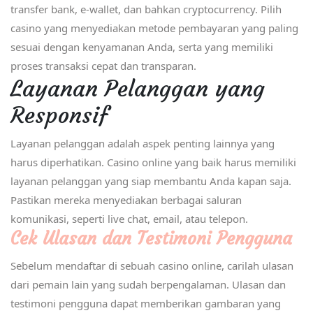
transfer bank, e-wallet, dan bahkan cryptocurrency. Pilih
casino yang menyediakan metode pembayaran yang paling
sesuai dengan kenyamanan Anda, serta yang memiliki
proses transaksi cepat dan transparan.
Layanan Pelanggan yang
Responsif
Layanan pelanggan adalah aspek penting lainnya yang
harus diperhatikan. Casino online yang baik harus memiliki
layanan pelanggan yang siap membantu Anda kapan saja.
Pastikan mereka menyediakan berbagai saluran
komunikasi, seperti live chat, email, atau telepon.
Cek Ulasan dan Testimoni Pengguna
Sebelum mendaftar di sebuah casino online, carilah ulasan
dari pemain lain yang sudah berpengalaman. Ulasan dan
testimoni pengguna dapat memberikan gambaran yang