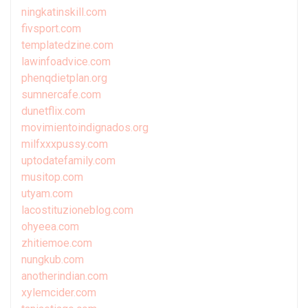
ningkatinskill.com
fivsport.com
templatedzine.com
lawinfoadvice.com
phenqdietplan.org
sumnercafe.com
dunetflix.com
movimientoindignados.org
milfxxxpussy.com
uptodatefamily.com
musitop.com
utyam.com
lacostituzioneblog.com
ohyeea.com
zhitiemoe.com
nungkub.com
anotherindian.com
xylemcider.com