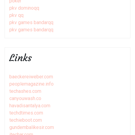
poker
pkv dominoqq
pkv qq
pkv games bandarqq
pkv games bandarqq
Links
baeckereiweber.com
peoplemagazine.info
techashes.com
canyouwash.co
havadisantalya.com
techdtimes.com
techieboot.com
gundembalikesir.com
itechar.com