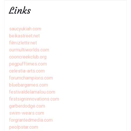
Links
saucyukiah.com
beikastreet.net
filmizlettir.net
ourmultiworlds.com
cooncreekclub.org
pegpufftimes.com
celestia-arts.com
forumchampions.com
bluebargames.com
festivaldelamalou.com
firstsigninnovations.com
garberdodge.com
swim-wears.com
forgrantedmedia.com
peolpstar.com