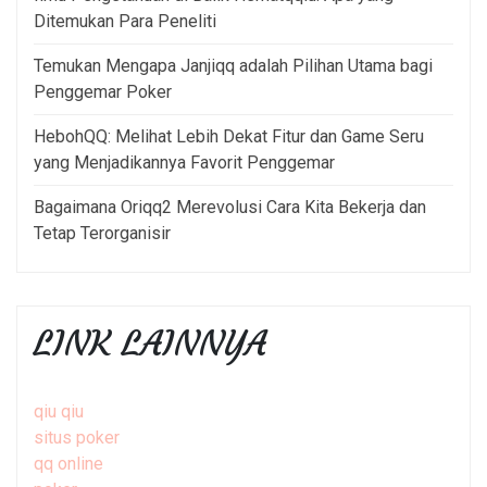
Ditemukan Para Peneliti
Temukan Mengapa Janjiqq adalah Pilihan Utama bagi
Penggemar Poker
HebohQQ: Melihat Lebih Dekat Fitur dan Game Seru
yang Menjadikannya Favorit Penggemar
Bagaimana Oriqq2 Merevolusi Cara Kita Bekerja dan
Tetap Terorganisir
LINK LAINNYA
qiu qiu
situs poker
qq online