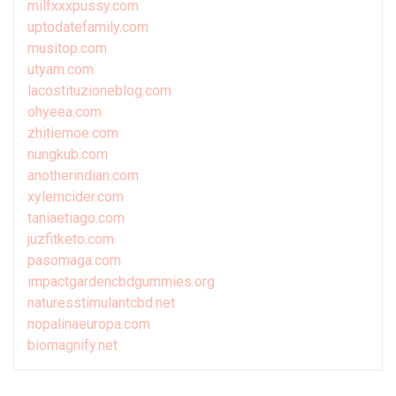
milfxxxpussy.com
uptodatefamily.com
musitop.com
utyam.com
lacostituzioneblog.com
ohyeea.com
zhitiemoe.com
nungkub.com
anotherindian.com
xylemcider.com
taniaetiago.com
juzfitketo.com
pasomaga.com
impactgardencbdgummies.org
naturesstimulantcbd.net
nopalinaeuropa.com
biomagnify.net