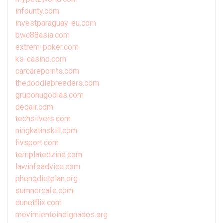
infounty.com
investparaguay-eu.com
bwc88asia.com
extrem-poker.com
ks-casino.com
carcarepoints.com
thedoodlebreeders.com
grupohugodias.com
deqair.com
techsilvers.com
ningkatinskill.com
fivsport.com
templatedzine.com
lawinfoadvice.com
phenqdietplan.org
sumnercafe.com
dunetflix.com
movimientoindignados.org