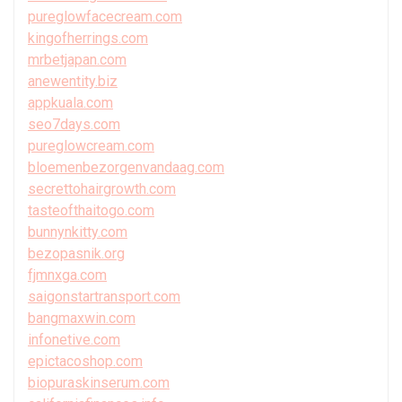
pureglowfacecream.com
kingofherrings.com
mrbetjapan.com
anewentity.biz
appkuala.com
seo7days.com
pureglowcream.com
bloemenbezorgenvandaag.com
secrettohairgrowth.com
tasteofthaitogo.com
bunnynkitty.com
bezopasnik.org
fjmnxga.com
saigonstartransport.com
bangmaxwin.com
infonetive.com
epictacoshop.com
biopuraskinserum.com