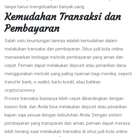
tanpa harus mengeluarkan banyak uang.
Kemudahan Transaksi dan
Pembayaran
Salah satu keuntungan lainnya adalah kemudahan dalam
melakukan transaksi dan pembayaran. Situs judi bola online
menawarkan berbagai metode pembayaran yang aman dan
cepat. Pemain dapat melakukan deposit atau penarikan dana
menggunakan metode yang paling nyaman bagi mereka, seperti
transfer bank, e-wallet, kartu kredit, atau bahkan
cryptocurrency.
Proses transaksi biasanya lebih cepat dibandingkan dengan
kasino fisik, dan Anda bisa melakukan deposit atau penarikan
kapan saja sesuai dengan kebutuhan Anda. Dengan sistem
pembayaran yang transparan dan aman, pemain dapat merasa
lebih tenang saat melakukan transaksi di situs judi bola online.