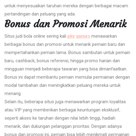
untuk menyesuaikan taruhan mereka dengan berbagai macam
pertandingan dan peluang yang ada.
Bonus dan Promosi Menarik
Situs judi bola online sering kali
pkv games
menawarkan
berbagai bonus dan promosi untuk menarik pemain baru dan
mempertahankan pemain lama. Bonus sambutan untuk pemain
baru, cashback, bonus referensi, hingga promo harian dan
mingguan menjadi beberapa tawaran yang bisa dimanfaatkan.
Bonus ini dapat membantu pemain memulai permainan dengan
modal tambahan dan meningkatkan peluang mereka untuk
menang.
Selain itu, beberapa situs juga menawarkan program loyalitas
atau VIP yang memberikan berbagai keuntungan eksklusif,
seperti akses ke taruhan dengan nilai lebih tinggi, hadiah
menarik, dan dukungan pelanggan prioritas. Dengan adanya
bonus dan promosi ini, pemain bisa lebih menikmati permainan