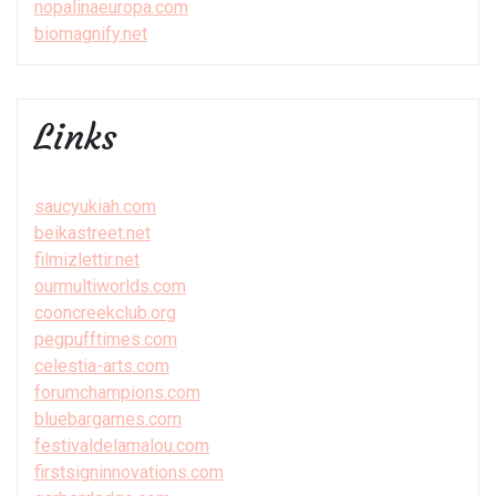
nopalinaeuropa.com
biomagnify.net
Links
saucyukiah.com
beikastreet.net
filmizlettir.net
ourmultiworlds.com
cooncreekclub.org
pegpufftimes.com
celestia-arts.com
forumchampions.com
bluebargames.com
festivaldelamalou.com
firstsigninnovations.com