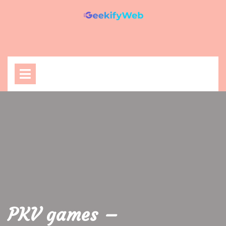
Skip
to
content
Open
Menu
PKV games –