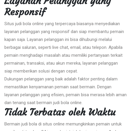
Layanan Pelanggan yang
Responsif
Situs judi bola online yang terpercaya biasanya menyediakan
layanan pelanggan yang responsif dan siap membantu pemain
kapan saja. Layanan pelanggan ini bisa dihubungi melalui
berbagai saluran, seperti live chat, email, atau telepon. Apabila
pemain menghadapi masalah atau memiliki pertanyaan terkait
permainan, transaksi, atau akun mereka, layanan pelanggan
siap memberikan solusi dengan cepat.
Dukungan pelanggan yang baik adalah faktor penting dalam
memastikan kenyamanan pemain saat bermain. Dengan
layanan pelanggan yang efisien, pemain bisa merasa lebih aman
dan tenang saat bermain judi bola online.
Tidak Terbatas oleh Waktu
Bermain judi bola di situs online memungkinkan pemain untuk