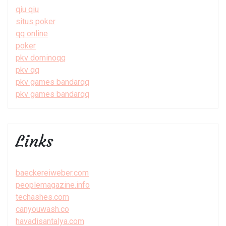
qiu qiu
situs poker
qq online
poker
pkv dominoqq
pkv qq
pkv games bandarqq
pkv games bandarqq
Links
baeckereiweber.com
peoplemagazine.info
techashes.com
canyouwash.co
havadisantalya.com