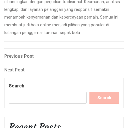
dibandingkan dengan perjudian tradisional. Keamanan, analisis
lengkap, dan layanan pelanggan yang responsif semakin
menambah kenyamanan dan kepercayaan pemain. Semua ini
membuat judi bola online menjadi pilihan yang populer di
kalangan penggemar taruhan sepak bola.
Post
Previous
Previous Post
Post
navigation
Next
Next Post
Post
Search
Search
Recent Posts