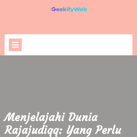
Skip
to
content
Open
Menu
Menjelajahi Dunia
Rajajudiqq: Yang Perlu