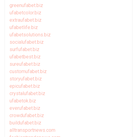
greenufabet.biz
ufabetcolor.biz
extraufabet.biz
ufabetlife.biz
ufabetsolutions.biz
socialufabet.biz
surfufabet.biz
ufabetbest.biz
sureufabet.biz
customufabet.biz
storyufabet.biz
epicufabet.biz
crystalufabet.biz
ufabetok.biz
everufabet.biz
crowdufabet.biz
buildufabet.biz
alltransportnews.com