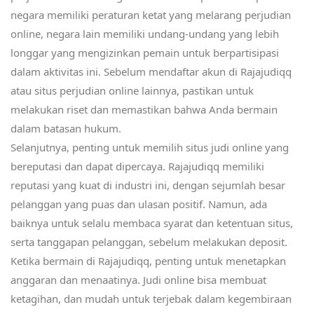
negara memiliki peraturan ketat yang melarang perjudian
online, negara lain memiliki undang-undang yang lebih
longgar yang mengizinkan pemain untuk berpartisipasi
dalam aktivitas ini. Sebelum mendaftar akun di Rajajudiqq
atau situs perjudian online lainnya, pastikan untuk
melakukan riset dan memastikan bahwa Anda bermain
dalam batasan hukum.
Selanjutnya, penting untuk memilih situs judi online yang
bereputasi dan dapat dipercaya. Rajajudiqq memiliki
reputasi yang kuat di industri ini, dengan sejumlah besar
pelanggan yang puas dan ulasan positif. Namun, ada
baiknya untuk selalu membaca syarat dan ketentuan situs,
serta tanggapan pelanggan, sebelum melakukan deposit.
Ketika bermain di Rajajudiqq, penting untuk menetapkan
anggaran dan menaatinya. Judi online bisa membuat
ketagihan, dan mudah untuk terjebak dalam kegembiraan