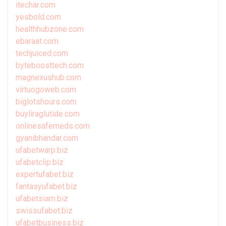
itechar.com
yesbold.com
healthhubzone.com
ebaraat.com
techjuiced.com
byteboosttech.com
magnexushub.com
virtuogoweb.com
biglotshours.com
buyliraglutide.com
onlinesafemeds.com
gyanibhandar.com
ufabetwarp.biz
ufabetclip.biz
expertufabet.biz
fantasyufabet.biz
ufabetsiam.biz
swissufabet.biz
ufabetbusiness.biz