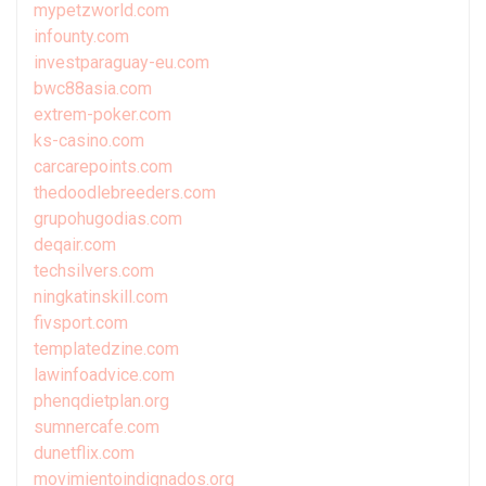
mypetzworld.com
infounty.com
investparaguay-eu.com
bwc88asia.com
extrem-poker.com
ks-casino.com
carcarepoints.com
thedoodlebreeders.com
grupohugodias.com
deqair.com
techsilvers.com
ningkatinskill.com
fivsport.com
templatedzine.com
lawinfoadvice.com
phenqdietplan.org
sumnercafe.com
dunetflix.com
movimientoindignados.org