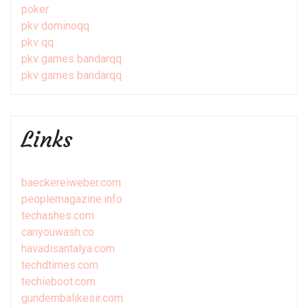
poker
pkv dominoqq
pkv qq
pkv games bandarqq
pkv games bandarqq
Links
baeckereiweber.com
peoplemagazine.info
techashes.com
canyouwash.co
havadisantalya.com
techdtimes.com
techieboot.com
gundembalikesir.com