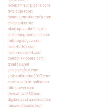
ledepanneur-pigalle.com
dvd-digest.net
theartistsmarketnola.com
chiranaplus.biz
stackspancakebar.com
namheongfoodcourt.com
milanoglasgow.com
hallu-forte3.com
hallu-motion24.com
therockskippers.com
granfoss.net
allindiacafela.com
alpineskiracing2007.com
casino-vulkan-online.net
pitrepower.com
mediatown360.com
digitaleyestrainclinic.com
missionposible.com