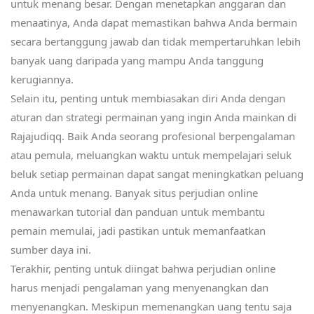
untuk menang besar. Dengan menetapkan anggaran dan
menaatinya, Anda dapat memastikan bahwa Anda bermain
secara bertanggung jawab dan tidak mempertaruhkan lebih
banyak uang daripada yang mampu Anda tanggung
kerugiannya.
Selain itu, penting untuk membiasakan diri Anda dengan
aturan dan strategi permainan yang ingin Anda mainkan di
Rajajudiqq. Baik Anda seorang profesional berpengalaman
atau pemula, meluangkan waktu untuk mempelajari seluk
beluk setiap permainan dapat sangat meningkatkan peluang
Anda untuk menang. Banyak situs perjudian online
menawarkan tutorial dan panduan untuk membantu
pemain memulai, jadi pastikan untuk memanfaatkan
sumber daya ini.
Terakhir, penting untuk diingat bahwa perjudian online
harus menjadi pengalaman yang menyenangkan dan
menyenangkan. Meskipun memenangkan uang tentu saja