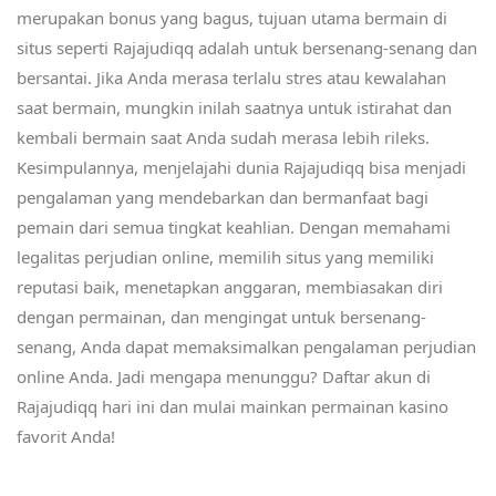
merupakan bonus yang bagus, tujuan utama bermain di
situs seperti Rajajudiqq adalah untuk bersenang-senang dan
bersantai. Jika Anda merasa terlalu stres atau kewalahan
saat bermain, mungkin inilah saatnya untuk istirahat dan
kembali bermain saat Anda sudah merasa lebih rileks.
Kesimpulannya, menjelajahi dunia Rajajudiqq bisa menjadi
pengalaman yang mendebarkan dan bermanfaat bagi
pemain dari semua tingkat keahlian. Dengan memahami
legalitas perjudian online, memilih situs yang memiliki
reputasi baik, menetapkan anggaran, membiasakan diri
dengan permainan, dan mengingat untuk bersenang-
senang, Anda dapat memaksimalkan pengalaman perjudian
online Anda. Jadi mengapa menunggu? Daftar akun di
Rajajudiqq hari ini dan mulai mainkan permainan kasino
favorit Anda!