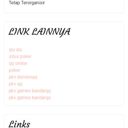
Tetap Terorganisir
LINK LAINNYA
qiu qiu
situs poker
qq online
poker
pkv dominoqq
pkv qq
pkv games bandarqq
pkv games bandarqq
Links