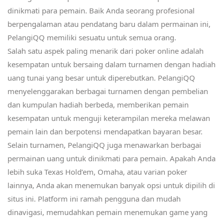
dinikmati para pemain. Baik Anda seorang profesional
berpengalaman atau pendatang baru dalam permainan ini,
PelangiQQ memiliki sesuatu untuk semua orang.
Salah satu aspek paling menarik dari poker online adalah
kesempatan untuk bersaing dalam turnamen dengan hadiah
uang tunai yang besar untuk diperebutkan. PelangiQQ
menyelenggarakan berbagai turnamen dengan pembelian
dan kumpulan hadiah berbeda, memberikan pemain
kesempatan untuk menguji keterampilan mereka melawan
pemain lain dan berpotensi mendapatkan bayaran besar.
Selain turnamen, PelangiQQ juga menawarkan berbagai
permainan uang untuk dinikmati para pemain. Apakah Anda
lebih suka Texas Hold’em, Omaha, atau varian poker
lainnya, Anda akan menemukan banyak opsi untuk dipilih di
situs ini. Platform ini ramah pengguna dan mudah
dinavigasi, memudahkan pemain menemukan game yang