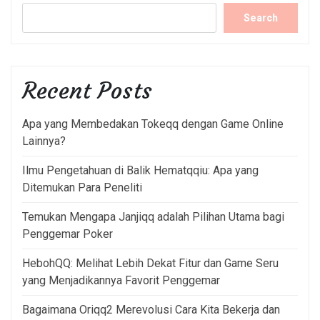
Search
Recent Posts
Apa yang Membedakan Tokeqq dengan Game Online
Lainnya?
Ilmu Pengetahuan di Balik Hematqqiu: Apa yang
Ditemukan Para Peneliti
Temukan Mengapa Janjiqq adalah Pilihan Utama bagi
Penggemar Poker
HebohQQ: Melihat Lebih Dekat Fitur dan Game Seru
yang Menjadikannya Favorit Penggemar
Bagaimana Oriqq2 Merevolusi Cara Kita Bekerja dan