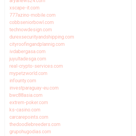
aryanews24.com
xscape-it.com
777azino-mobile.com
cobbseniorbowl.com
technowdesign.com
durexsecurityandshipping.com
cityroofingandplannig.com
ivdabergasa.com
juyultadesga.com
real-crypto-services.com
mypetzworld.com
infounty.com
investparaguay-eu.com
bwc88asia.com
extrem-poker.com
ks-casino.com
carcarepoints.com
thedoodlebreeders.com
grupohugodias.com