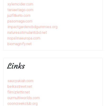
xylemcider.com
taniaetiago.com
juzfitketo.com
pasomaga.com
impactgardencbdgummies.org
naturesstimulantcbd.net
nopalinaeuropa.com
biomagnify.net
Links
saucyukiah.com
beikastreet.net
filmizlettir.net
ourmultiworlds.com
cooncreekclub.org