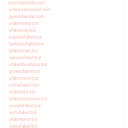
buyliraglutide.com
onlinesafemeds.com
gyanibhandar.com
ufabetwarp.biz
ufabetclip.biz
expertufabet.biz
fantasyufabet.biz
ufabetsiam.biz
swissufabet.biz
ufabetbusiness.biz
greenufabet.biz
ufabetcolor.biz
extraufabet.biz
ufabetlife.biz
ufabetsolutions.biz
socialufabet.biz
surfufabet.biz
ufabetbest.biz
sureufabet.biz