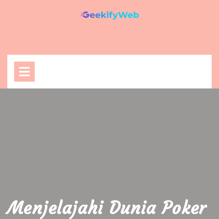
Skip
to
content
Open
Menu
Menjelajahi Dunia Poker