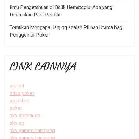
Ilmu Pengetahuan di Balik Hematqqiu: Apa yang
Ditemukan Para Peneliti
Temukan Mengapa Janjiqq adalah Pilihan Utama bagi
Penggemar Poker
LINK LAINNYA
qiu qiu
situs poker
qq online
poker
pkv dominoqq
pkv qq
pkv games bandarqq
pkv games bandarqq