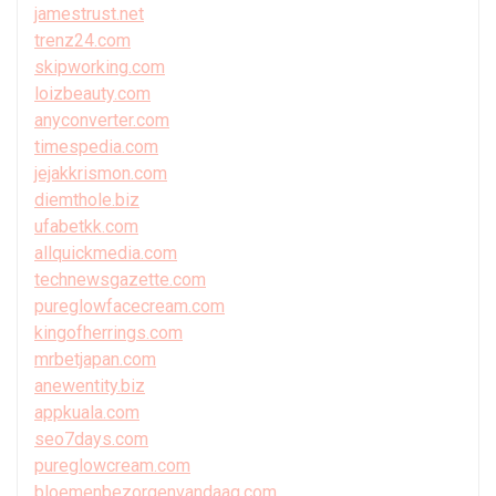
jamestrust.net
trenz24.com
skipworking.com
loizbeauty.com
anyconverter.com
timespedia.com
jejakkrismon.com
diemthole.biz
ufabetkk.com
allquickmedia.com
technewsgazette.com
pureglowfacecream.com
kingofherrings.com
mrbetjapan.com
anewentity.biz
appkuala.com
seo7days.com
pureglowcream.com
bloemenbezorgenvandaag.com