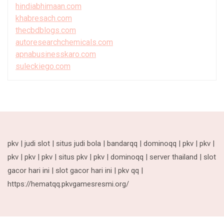
hindiabhimaan.com
khabresach.com
thecbdblogs.com
autoresearchchemicals.com
apnabusinesskaro.com
suleckiego.com
pkv
|
judi slot
|
situs judi bola
|
bandarqq
|
dominoqq
|
pkv
|
pkv
|
pkv
|
pkv
|
pkv
|
situs pkv
|
pkv
|
dominoqq
|
server thailand
|
slot
gacor hari ini
|
slot gacor hari ini
|
pkv qq
|
https://hematqq.pkvgamesresmi.org/