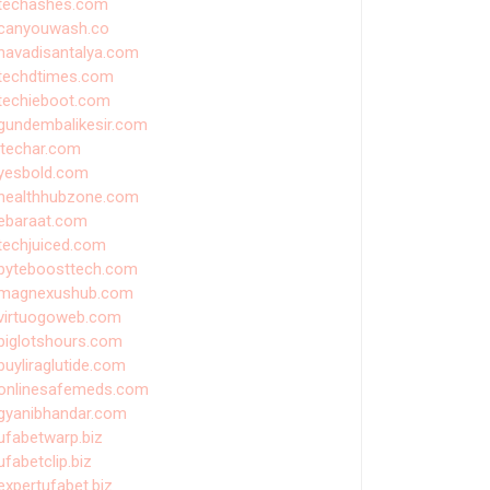
techashes.com
canyouwash.co
havadisantalya.com
techdtimes.com
techieboot.com
gundembalikesir.com
itechar.com
yesbold.com
healthhubzone.com
ebaraat.com
techjuiced.com
byteboosttech.com
magnexushub.com
virtuogoweb.com
biglotshours.com
buyliraglutide.com
onlinesafemeds.com
gyanibhandar.com
ufabetwarp.biz
ufabetclip.biz
expertufabet.biz