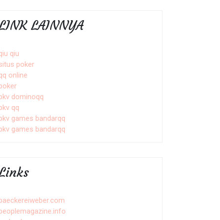
LINK LAINNYA
qiu qiu
situs poker
qq online
poker
pkv dominoqq
pkv qq
pkv games bandarqq
pkv games bandarqq
Links
baeckereiweber.com
peoplemagazine.info