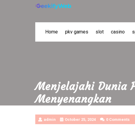
Skip
to
content
Home
pkv games
slot
casino
s
Menjelajahi Dunia 
Menyenangkan
admin
October 25, 2024
0 Comments