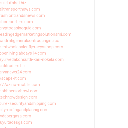
buildufabet.biz
alltransportnews.com
fashiontrandsnews.com
bbcreporters.com
cryptocasinoguid.com
leadingedgemarketingsolutionsmi.com
kastratigeneralcontractinginc.co
bestwholesalenfljerseysshop.com
openlivinglabdays14.com
ayurvedakonsultti-kari-nokela.com
antitraders.biz
aryanews24.com
xscape-it.com
777azino-mobile.com
cobbseniorbowl.com
technowdesign.com
durexsecurityandshipping.com
cityroofingandplannig.com
ivdabergasa.com
juyultadesga.com