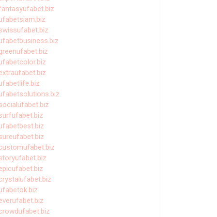
fantasyufabet.biz
ufabetsiam.biz
swissufabet.biz
ufabetbusiness.biz
greenufabet.biz
ufabetcolor.biz
extraufabet.biz
ufabetlife.biz
ufabetsolutions.biz
socialufabet.biz
surfufabet.biz
ufabetbest.biz
sureufabet.biz
customufabet.biz
storyufabet.biz
epicufabet.biz
crystalufabet.biz
ufabetok.biz
everufabet.biz
crowdufabet.biz