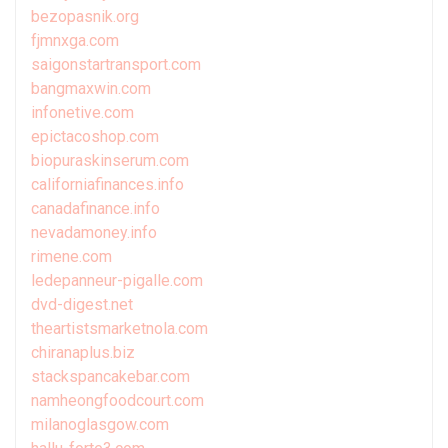
bezopasnik.org
fjmnxga.com
saigonstartransport.com
bangmaxwin.com
infonetive.com
epictacoshop.com
biopuraskinserum.com
californiafinances.info
canadafinance.info
nevadamoney.info
rimene.com
ledepanneur-pigalle.com
dvd-digest.net
theartistsmarketnola.com
chiranaplus.biz
stackspancakebar.com
namheongfoodcourt.com
milanoglasgow.com