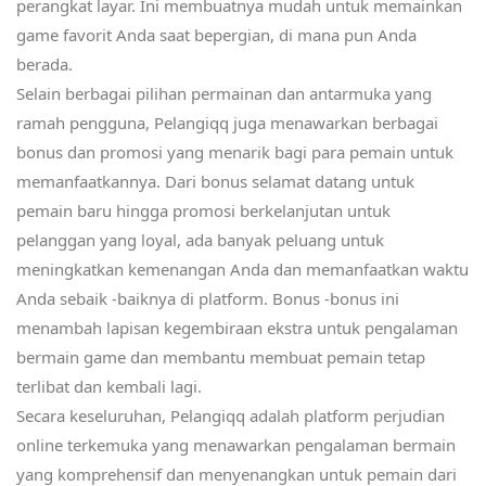
perangkat layar. Ini membuatnya mudah untuk memainkan
game favorit Anda saat bepergian, di mana pun Anda
berada.
Selain berbagai pilihan permainan dan antarmuka yang
ramah pengguna, Pelangiqq juga menawarkan berbagai
bonus dan promosi yang menarik bagi para pemain untuk
memanfaatkannya. Dari bonus selamat datang untuk
pemain baru hingga promosi berkelanjutan untuk
pelanggan yang loyal, ada banyak peluang untuk
meningkatkan kemenangan Anda dan memanfaatkan waktu
Anda sebaik -baiknya di platform. Bonus -bonus ini
menambah lapisan kegembiraan ekstra untuk pengalaman
bermain game dan membantu membuat pemain tetap
terlibat dan kembali lagi.
Secara keseluruhan, Pelangiqq adalah platform perjudian
online terkemuka yang menawarkan pengalaman bermain
yang komprehensif dan menyenangkan untuk pemain dari