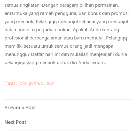
semua tingkatan. Dengan beragam pilihan permainan,
antarmuka yang ramah pengguna, dan bonus dan promosi
yang menarik, Pelangiqq menonjol sebagai yang menonjol
dalam industri perjudian online. Apakah Anda seorang
profesional berpengalaman atau baru memulai, Pelangiqq
memiliki sesuatu untuk semua orang. Jadi mengapa
menunggu? Daftar hari ini dan mulailah menjelajahi dunia
pelangiqq yang menarik untuk diri Anda sendiri.
Tags:
pkv games
,
slot
Post
Previous
Previous Post
Post
navigation
Next
Next Post
Post