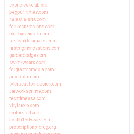
cooncreekclub.org
pegpufftimes.com
celestia-arts.com
forumchampions.com
bluebargames.com
festivaldelamalou.com
firstsigninnovations.com
garberdodge.com
swim-wears.com
forgrantedmedia.com
peolpstar.com
tylerscustomdesign.com
carworksonline.com
techtimesss.com
virylstore.com
motorstell.com
health150years.com
prescriptions-drug.org