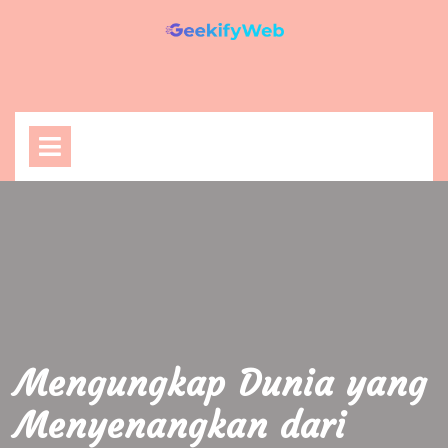
Skip
to
content
Open
Menu
Mengungkap Dunia yang
Menyenangkan dari