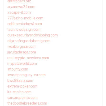
antitraders.biz
aryanews24.com
xscape-it.com
777azino-mobile.com
cobbseniorbowl.com
technowdesign.com
durexsecurityandshipping.com
cityroofingandplannig.com
ivdabergasa.com
juyultadesga.com
real-crypto-services.com
mypetzworld.com
infounty.com
investparaguay-eu.com
bwc88asia.com
extrem-poker.com
ks-casino.com
carcarepoints.com
thedoodlebreeders.com