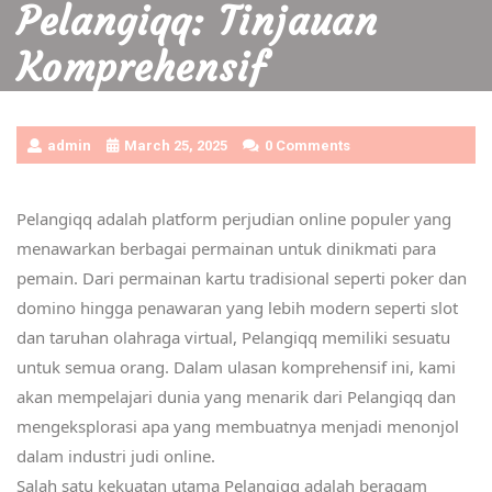
Pelangiqq: Tinjauan
Komprehensif
admin
March 25, 2025
0 Comments
Pelangiqq adalah platform perjudian online populer yang
menawarkan berbagai permainan untuk dinikmati para
pemain. Dari permainan kartu tradisional seperti poker dan
domino hingga penawaran yang lebih modern seperti slot
dan taruhan olahraga virtual, Pelangiqq memiliki sesuatu
untuk semua orang. Dalam ulasan komprehensif ini, kami
akan mempelajari dunia yang menarik dari Pelangiqq dan
mengeksplorasi apa yang membuatnya menjadi menonjol
dalam industri judi online.
Salah satu kekuatan utama Pelangiqq adalah beragam