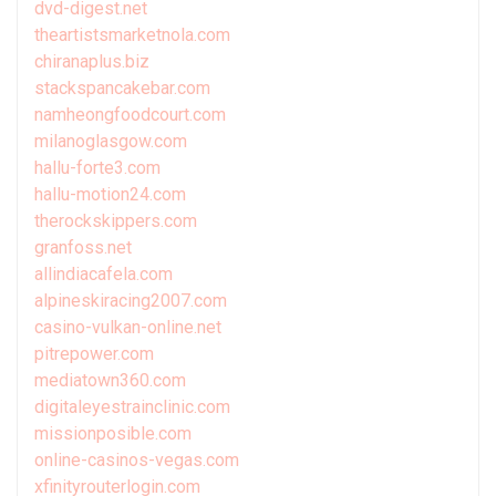
dvd-digest.net
theartistsmarketnola.com
chiranaplus.biz
stackspancakebar.com
namheongfoodcourt.com
milanoglasgow.com
hallu-forte3.com
hallu-motion24.com
therockskippers.com
granfoss.net
allindiacafela.com
alpineskiracing2007.com
casino-vulkan-online.net
pitrepower.com
mediatown360.com
digitaleyestrainclinic.com
missionposible.com
online-casinos-vegas.com
xfinityrouterlogin.com