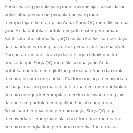
Anda seorang pemula yang ingin mempelajari dasar-dasar
poker atau pemain berpengalaman yang ingin
mempertajam keterampilan Anda, SuryaQQ memiliki semua
yang Anda butuhkan untuk menjadi master permainan.
Salah satu fitur utama SuryaQQ adalah koleksi sumber daya
dan panduannya yang luas untuk pemain dari semua level.
Dari peraturan dan strategi dasar hingga teknik dan tip
tingkat lanjut, SuryaQQ memiliki semua yang Anda
butuhkan untuk meningkatkan permainan Anda dan mulai
menang besar di meja poker. Platform ini juga menawarkan
berbagai macam permainan dan turnamen, memungkinkan
pemain menguji keterampilan mereka melawan orang lain
dan bersaing untuk mendapatkan hadiah uang tunai.
Selain sumber daya dan permainannya, SuryaQQ juga
menawarkan serangkaian alat dan fitur untuk membantu
pemain meningkatkan permainan mereka. Ini termasuk