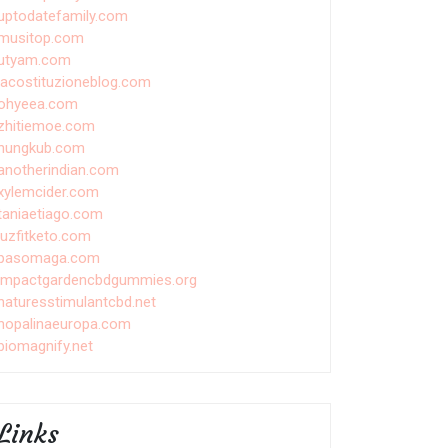
uptodatefamily.com
musitop.com
utyam.com
lacostituzioneblog.com
ohyeea.com
zhitiemoe.com
nungkub.com
anotherindian.com
xylemcider.com
taniaetiago.com
juzfitketo.com
pasomaga.com
impactgardencbdgummies.org
naturesstimulantcbd.net
nopalinaeuropa.com
biomagnify.net
Links