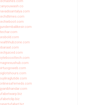
techashes.com
canyouwash.co
havadisantalya.com
techdtimes.com
techieboot.com
gundembalikesir.com
itechar.com
yesbold.com
healthhubzone.com
ebaraat.com
techjuiced.com
byteboosttech.com
magnexushub.com
virtuogoweb.com
biglotshours.com
buyliraglutide.com
onlinesafemeds.com
gyanibhandar.com
ufabetwarp.biz
ufabetclip.biz
expertufabet.biz