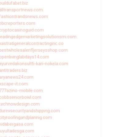
buildufabet.biz
alltransportnews.com
fashiontrandsnews.com
bbcreporters.com
cryptocasinoguid.com
leadingedgemarketingsolutionsmi.com
kastratigeneralcontractinginc.co
bestwholesalenfljerseysshop.com
openlivinglabdays14.com
ayurvedakonsultti-kari-nokela.com
antitraders.biz
aryanews24.com
xscape-it.com
777azino-mobile.com
cobbseniorbowl.com
technowdesign.com
durexsecurityandshipping.com
cityroofingandplannig.com
ivdabergasa.com
juyultadesga.com