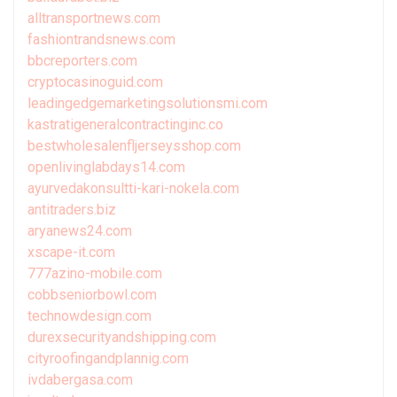
alltransportnews.com
fashiontrandsnews.com
bbcreporters.com
cryptocasinoguid.com
leadingedgemarketingsolutionsmi.com
kastratigeneralcontractinginc.co
bestwholesalenfljerseysshop.com
openlivinglabdays14.com
ayurvedakonsultti-kari-nokela.com
antitraders.biz
aryanews24.com
xscape-it.com
777azino-mobile.com
cobbseniorbowl.com
technowdesign.com
durexsecurityandshipping.com
cityroofingandplannig.com
ivdabergasa.com