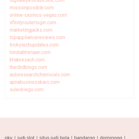
digitaleyestrainclinic.com
missionposible.com
online-casinos-vegas.com
xfinityrouterlogin.com
marketingjacks.com
topappliancereviews.com
trickytechupdates.com
hindiabhimaan.com
khabresach.com
thecbdblogs.com
autoresearchchemicals.com
apnabusinesskaro.com
suleckiego.com
pkv
|
judi slot
|
situs judi bola
|
bandarqq
|
dominoqq
|