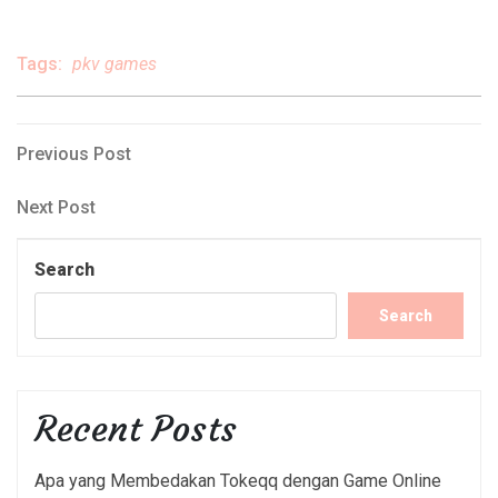
Tags:
pkv games
Post
Previous
Previous Post
Post
navigation
Next
Next Post
Post
Search
Search
Recent Posts
Apa yang Membedakan Tokeqq dengan Game Online