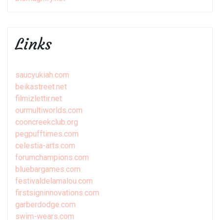
Links
saucyukiah.com
beikastreet.net
filmizlettir.net
ourmultiworlds.com
cooncreekclub.org
pegpufftimes.com
celestia-arts.com
forumchampions.com
bluebargames.com
festivaldelamalou.com
firstsigninnovations.com
garberdodge.com
swim-wears.com