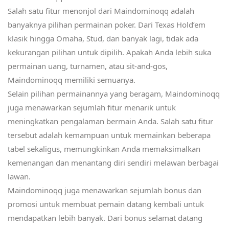
Salah satu fitur menonjol dari Maindominoqq adalah
banyaknya pilihan permainan poker. Dari Texas Hold’em
klasik hingga Omaha, Stud, dan banyak lagi, tidak ada
kekurangan pilihan untuk dipilih. Apakah Anda lebih suka
permainan uang, turnamen, atau sit-and-gos,
Maindominoqq memiliki semuanya.
Selain pilihan permainannya yang beragam, Maindominoqq
juga menawarkan sejumlah fitur menarik untuk
meningkatkan pengalaman bermain Anda. Salah satu fitur
tersebut adalah kemampuan untuk memainkan beberapa
tabel sekaligus, memungkinkan Anda memaksimalkan
kemenangan dan menantang diri sendiri melawan berbagai
lawan.
Maindominoqq juga menawarkan sejumlah bonus dan
promosi untuk membuat pemain datang kembali untuk
mendapatkan lebih banyak. Dari bonus selamat datang