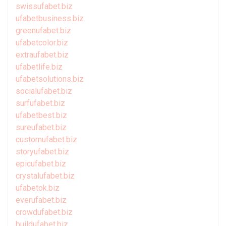
swissufabet.biz
ufabetbusiness.biz
greenufabet.biz
ufabetcolor.biz
extraufabet.biz
ufabetlife.biz
ufabetsolutions.biz
socialufabet.biz
surfufabet.biz
ufabetbest.biz
sureufabet.biz
customufabet.biz
storyufabet.biz
epicufabet.biz
crystalufabet.biz
ufabetok.biz
everufabet.biz
crowdufabet.biz
buildufabet.biz