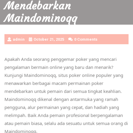
Mendebarkan
Maindominoqq
admin
October 21, 2025
0 Comments
Apakah Anda seorang penggemar poker yang mencari
pengalaman bermain online yang baru dan menarik?
Kunjungi Maindominoqq, situs poker online populer yang
menawarkan berbagai macam permainan poker
mendebarkan untuk pemain dari semua tingkat keahlian.
Maindominoqq dikenal dengan antarmuka yang ramah
pengguna, alur permainan yang cepat, dan hadiah yang
melimpah. Baik Anda pemain profesional berpengalaman
atau pemain biasa, selalu ada sesuatu untuk semua orang di
Maindominoqq.