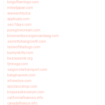
kingofherrings.com
mrbetjapan.com
anewentity.biz
appkuala.com
seo7days.com
pureglowcream.com
bloemenbezorgenvandaag.com
secrettohairgrowth.com
tasteofthaitogo.com
bunnynkitty.com
bezopasnik.org
fjmnxga.com
saigonstartransport.com
bangmaxwin.com
infonetive.com
epictacoshop.com
biopuraskinserum.com
californiafinances.info
canadafinance.info