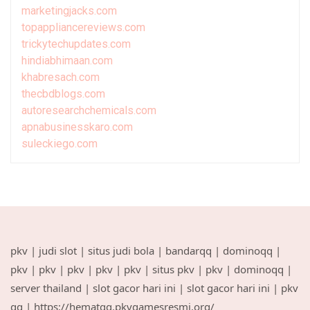
marketingjacks.com
topappliancereviews.com
trickytechupdates.com
hindiabhimaan.com
khabresach.com
thecbdblogs.com
autoresearchchemicals.com
apnabusinesskaro.com
suleckiego.com
pkv
|
judi slot
|
situs judi bola
|
bandarqq
|
dominoqq
|
pkv
|
pkv
|
pkv
|
pkv
|
pkv
|
situs pkv
|
pkv
|
dominoqq
|
server thailand
|
slot gacor hari ini
|
slot gacor hari ini
|
pkv
qq
|
https://hematqq.pkvgamesresmi.org/