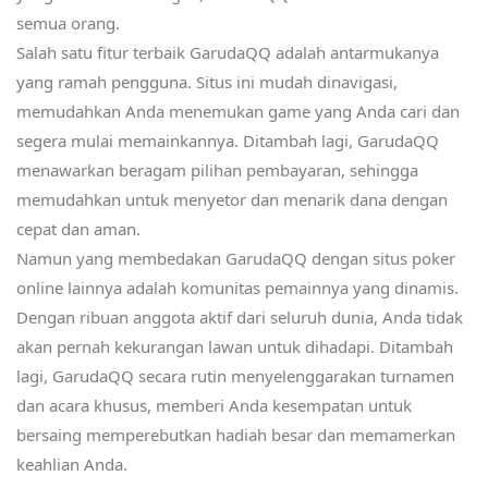
semua orang.
Salah satu fitur terbaik GarudaQQ adalah antarmukanya
yang ramah pengguna. Situs ini mudah dinavigasi,
memudahkan Anda menemukan game yang Anda cari dan
segera mulai memainkannya. Ditambah lagi, GarudaQQ
menawarkan beragam pilihan pembayaran, sehingga
memudahkan untuk menyetor dan menarik dana dengan
cepat dan aman.
Namun yang membedakan GarudaQQ dengan situs poker
online lainnya adalah komunitas pemainnya yang dinamis.
Dengan ribuan anggota aktif dari seluruh dunia, Anda tidak
akan pernah kekurangan lawan untuk dihadapi. Ditambah
lagi, GarudaQQ secara rutin menyelenggarakan turnamen
dan acara khusus, memberi Anda kesempatan untuk
bersaing memperebutkan hadiah besar dan memamerkan
keahlian Anda.