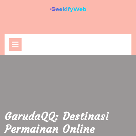
Skip
to
content
Open
Menu
GarudaQQ: Destinasi
Permainan Online