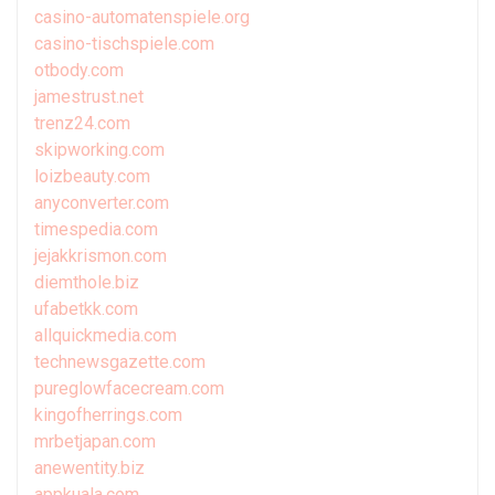
casino-automatenspiele.org
casino-tischspiele.com
otbody.com
jamestrust.net
trenz24.com
skipworking.com
loizbeauty.com
anyconverter.com
timespedia.com
jejakkrismon.com
diemthole.biz
ufabetkk.com
allquickmedia.com
technewsgazette.com
pureglowfacecream.com
kingofherrings.com
mrbetjapan.com
anewentity.biz
appkuala.com