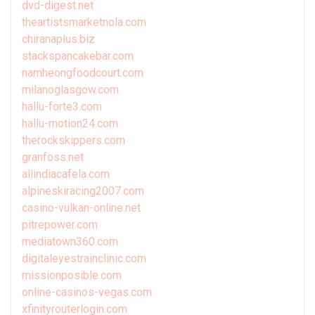
dvd-digest.net
theartistsmarketnola.com
chiranaplus.biz
stackspancakebar.com
namheongfoodcourt.com
milanoglasgow.com
hallu-forte3.com
hallu-motion24.com
therockskippers.com
granfoss.net
allindiacafela.com
alpineskiracing2007.com
casino-vulkan-online.net
pitrepower.com
mediatown360.com
digitaleyestrainclinic.com
missionposible.com
online-casinos-vegas.com
xfinityrouterlogin.com