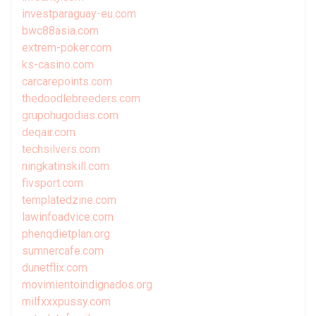
investparaguay-eu.com
bwc88asia.com
extrem-poker.com
ks-casino.com
carcarepoints.com
thedoodlebreeders.com
grupohugodias.com
deqair.com
techsilvers.com
ningkatinskill.com
fivsport.com
templatedzine.com
lawinfoadvice.com
phenqdietplan.org
sumnercafe.com
dunetflix.com
movimientoindignados.org
milfxxxpussy.com