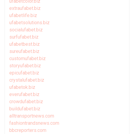
ufabetcolor.biz
extraufabet.biz
ufabetlife.biz
ufabetsolutions.biz
socialufabet.biz
surfufabet.biz
ufabetbest.biz
sureufabet.biz
customufabet.biz
storyufabet.biz
epicufabet.biz
crystalufabet.biz
ufabetok.biz
everufabet.biz
crowdufabet.biz
buildufabet.biz
alltransportnews.com
fashiontrandsnews.com
bbcreporters.com