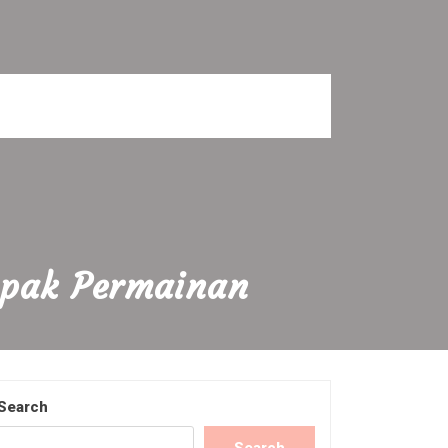
mpak Permainan
Search