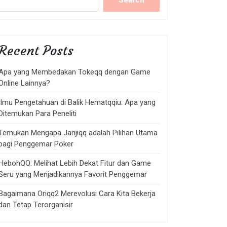
Search
Recent Posts
Apa yang Membedakan Tokeqq dengan Game
Online Lainnya?
Ilmu Pengetahuan di Balik Hematqqiu: Apa yang
Ditemukan Para Peneliti
Temukan Mengapa Janjiqq adalah Pilihan Utama
bagi Penggemar Poker
HebohQQ: Melihat Lebih Dekat Fitur dan Game
Seru yang Menjadikannya Favorit Penggemar
Bagaimana Oriqq2 Merevolusi Cara Kita Bekerja
dan Tetap Terorganisir