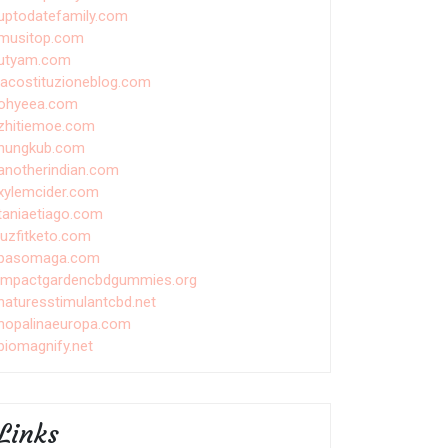
uptodatefamily.com
musitop.com
utyam.com
lacostituzioneblog.com
ohyeea.com
zhitiemoe.com
nungkub.com
anotherindian.com
xylemcider.com
taniaetiago.com
juzfitketo.com
pasomaga.com
impactgardencbdgummies.org
naturesstimulantcbd.net
nopalinaeuropa.com
biomagnify.net
Links