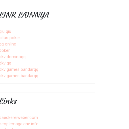
LINK LAINNYA
qiu qiu
situs poker
qq online
poker
pkv dominoqq
pkv qq
pkv games bandarqq
pkv games bandarqq
Links
baeckereiweber.com
peoplemagazine.info