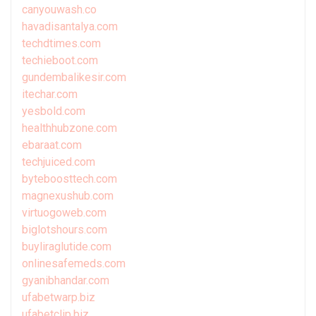
canyouwash.co
havadisantalya.com
techdtimes.com
techieboot.com
gundembalikesir.com
itechar.com
yesbold.com
healthhubzone.com
ebaraat.com
techjuiced.com
byteboosttech.com
magnexushub.com
virtuogoweb.com
biglotshours.com
buyliraglutide.com
onlinesafemeds.com
gyanibhandar.com
ufabetwarp.biz
ufabetclip.biz