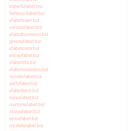
expertufabet.biz
fantasyufabet.biz
ufabetsiam.biz
swissufabet.biz
ufabetbusiness.biz
greenufabet.biz
ufabetcolor.biz
extraufabet.biz
ufabetlife.biz
ufabetsolutions.biz
socialufabet.biz
surfufabet.biz
ufabetbest.biz
sureufabet.biz
customufabet.biz
storyufabet.biz
epicufabet.biz
crystalufabet.biz