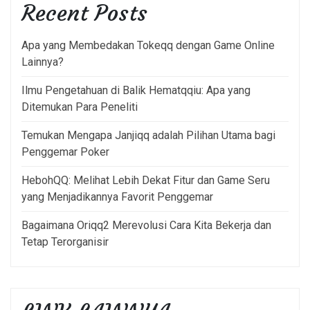
Recent Posts
Apa yang Membedakan Tokeqq dengan Game Online
Lainnya?
Ilmu Pengetahuan di Balik Hematqqiu: Apa yang
Ditemukan Para Peneliti
Temukan Mengapa Janjiqq adalah Pilihan Utama bagi
Penggemar Poker
HebohQQ: Melihat Lebih Dekat Fitur dan Game Seru
yang Menjadikannya Favorit Penggemar
Bagaimana Oriqq2 Merevolusi Cara Kita Bekerja dan
Tetap Terorganisir