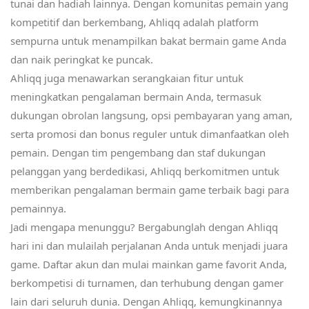
tunai dan hadiah lainnya. Dengan komunitas pemain yang
kompetitif dan berkembang, Ahliqq adalah platform
sempurna untuk menampilkan bakat bermain game Anda
dan naik peringkat ke puncak.
Ahliqq juga menawarkan serangkaian fitur untuk
meningkatkan pengalaman bermain Anda, termasuk
dukungan obrolan langsung, opsi pembayaran yang aman,
serta promosi dan bonus reguler untuk dimanfaatkan oleh
pemain. Dengan tim pengembang dan staf dukungan
pelanggan yang berdedikasi, Ahliqq berkomitmen untuk
memberikan pengalaman bermain game terbaik bagi para
pemainnya.
Jadi mengapa menunggu? Bergabunglah dengan Ahliqq
hari ini dan mulailah perjalanan Anda untuk menjadi juara
game. Daftar akun dan mulai mainkan game favorit Anda,
berkompetisi di turnamen, dan terhubung dengan gamer
lain dari seluruh dunia. Dengan Ahliqq, kemungkinannya