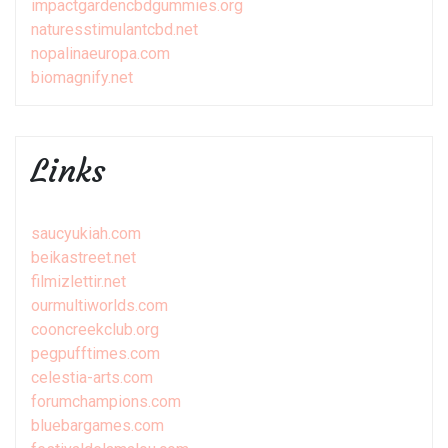
impactgardencbdgummies.org
naturesstimulantcbd.net
nopalinaeuropa.com
biomagnify.net
Links
saucyukiah.com
beikastreet.net
filmizlettir.net
ourmultiworlds.com
cooncreekclub.org
pegpufftimes.com
celestia-arts.com
forumchampions.com
bluebargames.com