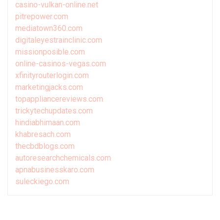
casino-vulkan-online.net
pitrepower.com
mediatown360.com
digitaleyestrainclinic.com
missionposible.com
online-casinos-vegas.com
xfinityrouterlogin.com
marketingjacks.com
topappliancereviews.com
trickytechupdates.com
hindiabhimaan.com
khabresach.com
thecbdblogs.com
autoresearchchemicals.com
apnabusinesskaro.com
suleckiego.com