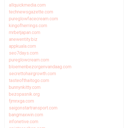
allquickmedia.com
technewsgazette.com
pureglowfacecream.com
kingofherrings.com
mrbetjapan.com
anewentity.biz
appkuala.com
seo7days.com
pureglowcream.com
bloemenbezorgenvandaag.com
secrettohairgrowth.com
tasteofthaitogo.com
bunnynkitty.com
bezopasnik.org
fjmnxga.com
saigonstartransport.com
bangmaxwin.com
infonetive.com