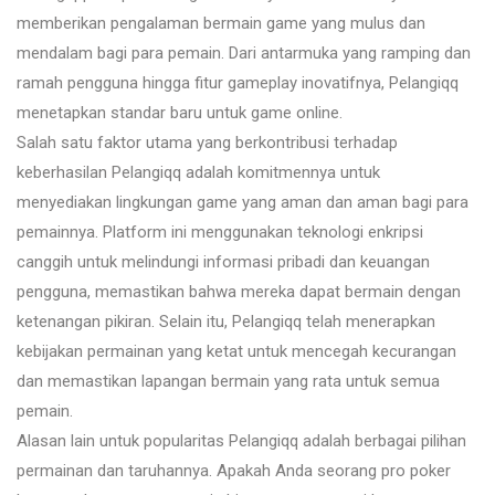
memberikan pengalaman bermain game yang mulus dan
mendalam bagi para pemain. Dari antarmuka yang ramping dan
ramah pengguna hingga fitur gameplay inovatifnya, Pelangiqq
menetapkan standar baru untuk game online.
Salah satu faktor utama yang berkontribusi terhadap
keberhasilan Pelangiqq adalah komitmennya untuk
menyediakan lingkungan game yang aman dan aman bagi para
pemainnya. Platform ini menggunakan teknologi enkripsi
canggih untuk melindungi informasi pribadi dan keuangan
pengguna, memastikan bahwa mereka dapat bermain dengan
ketenangan pikiran. Selain itu, Pelangiqq telah menerapkan
kebijakan permainan yang ketat untuk mencegah kecurangan
dan memastikan lapangan bermain yang rata untuk semua
pemain.
Alasan lain untuk popularitas Pelangiqq adalah berbagai pilihan
permainan dan taruhannya. Apakah Anda seorang pro poker