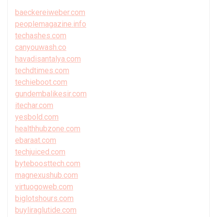
baeckereiweber.com
peoplemagazine.info
techashes.com
canyouwash.co
havadisantalya.com
techdtimes.com
techieboot.com
gundembalikesir.com
itechar.com
yesbold.com
healthhubzone.com
ebaraat.com
techjuiced.com
byteboosttech.com
magnexushub.com
virtuogoweb.com
biglotshours.com
buyliraglutide.com