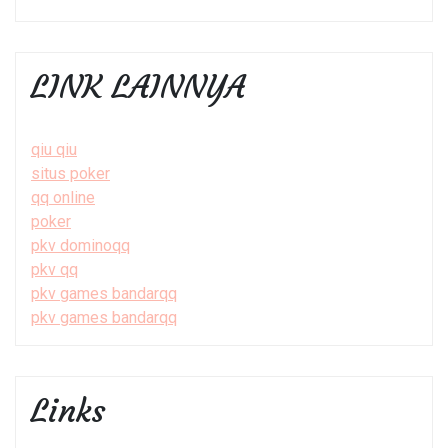
LINK LAINNYA
qiu qiu
situs poker
qq online
poker
pkv dominoqq
pkv qq
pkv games bandarqq
pkv games bandarqq
Links