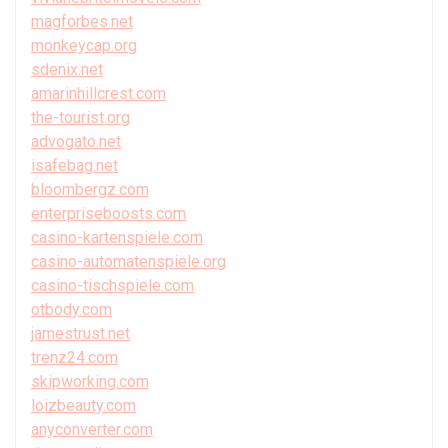
magforbes.net
monkeycap.org
sdenix.net
amarinhillcrest.com
the-tourist.org
advogato.net
isafebag.net
bloombergz.com
enterpriseboosts.com
casino-kartenspiele.com
casino-automatenspiele.org
casino-tischspiele.com
otbody.com
jamestrust.net
trenz24.com
skipworking.com
loizbeauty.com
anyconverter.com