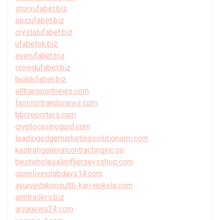
storyufabet.biz
epicufabet.biz
crystalufabet.biz
ufabetok.biz
everufabet.biz
crowdufabet.biz
buildufabet.biz
alltransportnews.com
fashiontrandsnews.com
bbcreporters.com
cryptocasinoguid.com
leadingedgemarketingsolutionsmi.com
kastratigeneralcontractinginc.co
bestwholesalenfljerseysshop.com
openlivinglabdays14.com
ayurvedakonsultti-kari-nokela.com
antitraders.biz
aryanews24.com