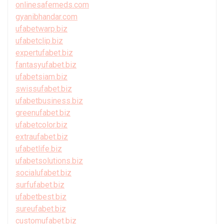
onlinesafemeds.com
gyanibhandar.com
ufabetwarp.biz
ufabetclip.biz
expertufabet.biz
fantasyufabet.biz
ufabetsiam.biz
swissufabet.biz
ufabetbusiness.biz
greenufabet.biz
ufabetcolor.biz
extraufabet.biz
ufabetlife.biz
ufabetsolutions.biz
socialufabet.biz
surfufabet.biz
ufabetbest.biz
sureufabet.biz
customufabet.biz